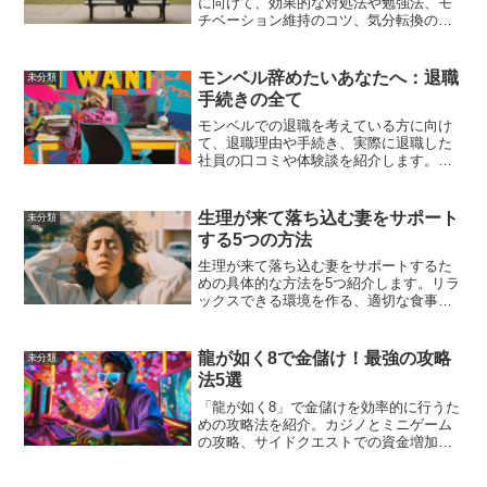
に向けて、効果的な対処法や勉強法、モ
チベーション維持のコツ、気分転換の方
法を紹介します。これを読んで、気持ち
を切り替え、次のテストに向けて前向き
に取り組んでいきましょう。
モンベル辞めたいあなたへ：退職
未分類
手続きの全て
モンベルでの退職を考えている方に向け
て、退職理由や手続き、実際に退職した
社員の口コミや体験談を紹介します。退
職後のキャリアプランや転職先の選び方
についても解説し、退職に関するよくあ
る質問に答えます。
生理が来て落ち込む妻をサポート
未分類
する5つの方法
生理が来て落ち込む妻をサポートするた
めの具体的な方法を5つ紹介します。リラ
ックスできる環境を作る、適切な食事と
水分補給、軽い運動やストレッチ、コミ
ュニケーションを大切にする、専門家の
助けを借りることで、妻の気分を改善
龍が如く8で金儲け！最強の攻略
未分類
し、夫婦の絆を深める手助けとなりま
法5選
す。
「龍が如く8」で金儲けを効率的に行うた
めの攻略法を紹介。カジノとミニゲーム
の攻略、サイドクエストでの資金増加、
不動産投資と運用、アイテム売買での資
金稼ぎ、プレミアムサービスの活用につ