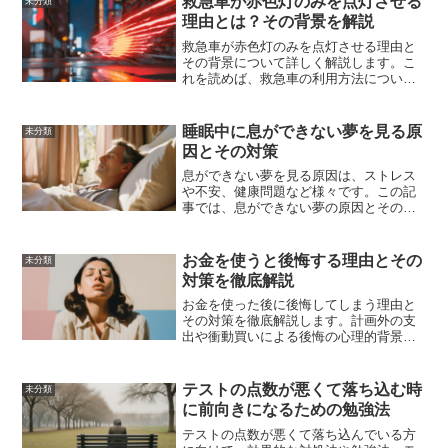
救急車が赤色灯のみを点灯させる
未分類
理由とは？その背景を解説
救急車が赤色灯のみを点灯させる理由と
その背景について詳しく解説します。こ
れを読めば、救急車の利用方法について
理解が深まるでしょう。
睡眠中に息ができない夢を見る原
未分類
因とその対策
息ができない夢を見る原因は、ストレス
や不安、健康問題など様々です。この記
事では、息ができない夢の原因とその対
策について詳しく解説し、ストレス管理
やリラクゼーション法を取り入れる方法
を紹介します。
お金を使うと後悔する理由とその
未分類
対策を徹底解説
お金を使った後に後悔してしまう理由と
その対策を徹底解説します。計画外の支
出や衝動買いによる後悔の心理的背景を
探り、具体的な対策とポジティブな支出
の方法を紹介します。
テストの点数が悪くて落ち込む時
未分類
に前向きになるための勉強法
テストの点数が悪くて落ち込んでいる方