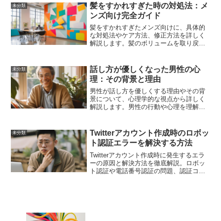
いて具体的な方法を解説。
髪をすかれすぎた時の対処法：メ
未分類
ンズ向け完全ガイド
髪をすかれすぎたメンズ向けに、具体的
な対処法やケア方法、修正方法を詳しく
解説します。髪のボリュームを取り戻
し、健康な髪を維持するためのアドバイ
スを提供します。
話し方が優しくなった男性の心
未分類
理：その背景と理由
男性が話し方を優しくする理由やその背
景について、心理学的な視点から詳しく
解説します。男性の行動や心理を理解す
ることで、より良い人間関係を築くため
のヒントを提供します。
Twitterアカウント作成時のロボッ
未分類
ト認証エラーを解決する方法
Twitterアカウント作成時に発生するエラ
ーの原因と解決方法を徹底解説。ロボッ
ト認証や電話番号認証の問題、認証コー
ドが届かない場合の対策など、具体的な
対処法を紹介します。