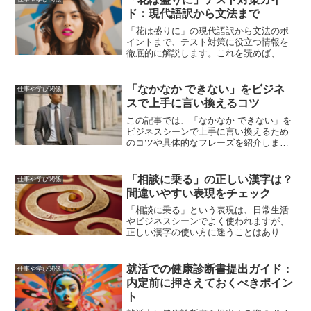
ド：現代語訳から文法まで
「花は盛りに」の現代語訳から文法のポ
イントまで、テスト対策に役立つ情報を
徹底的に解説します。これを読めば、テ
ストで高得点を狙うための準備が整いま
す。
「なかなか できない」をビジネ
仕事や学び関係
スで上手に言い換えるコツ
この記事では、「なかなか できない」を
ビジネスシーンで上手に言い換えるため
のコツや具体的なフレーズを紹介しま
す。適切な言い換え表現を使うことで、
ビジネスコミュニケーションが円滑にな
り、プロジェクトの進捗やチームのパフ
「相談に乗る」の正しい漢字は？
仕事や学び関係
ォーマンス向上にもつながります。
間違いやすい表現をチェック
「相談に乗る」という表現は、日常生活
やビジネスシーンでよく使われますが、
正しい漢字の使い方に迷うことはありま
せんか？特に「乗る」という漢字は、他
の漢字と混同しやすく、間違った使い方
をしてしまうこともあります。この記事
就活での健康診断書提出ガイド：
仕事や学び関係
では、「相談に乗る」の正...
内定前に押さえておくべきポイン
ト