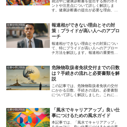
就活中に健康診断書を提出する際のポイ
ントや注意点について詳しく解説しま
す。健康診断書の提出が必要な理由、提
出タイミング、取得方法、記載内容、提
出時の注意点、有効期限について網羅的
に説明します。
報連相ができない理由とその対
仕事や学び関係
策：プライドが高い人へのアプロ
ーチ
報連相ができない理由とその対策につい
て、特にプライドが高い人へのアプロー
チ方法を解説します。報連相の重要性を
理解し、スムーズなコミュニケーション
を実現するためのヒントを提供します。
危険物取扱者免状交付までの日数
仕事や学び関係
は？手続きの流れと必要書類を解
説
この記事では、危険物取扱者免状の交付
にかかる日数、手続きの流れ、必要書類
について詳しく解説しました。これによ
り、免状交付のプロセスが明確になり、
スムーズに手続きを進めるための準備が
できるでしょう。免状取得後の活用方法
「風水でキャリアアップ」良い仕
仕事や学び関係
やキャリアアップのためのアドバイスも
事につけるための風水ガイド
提供しました。
本記事では、「風水でキャリアアップ」
をテーマに、良い仕事につけるための風