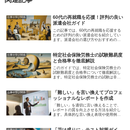
60代の再就職を応援！評判の良い
仕事や学び関係
派遣会社ガイド
この記事では、60代の再就職を応援する
ための評判の良い派遣会社を紹介してい
ます。派遣会社の選び方やおすすめの派
遣会社ランキング、実際の体験談、派遣
会社を利用するメリットとデメリット、
再就職を成功させるためのポイントな
特定社会保険労務士の試験難易度
仕事や学び関係
ど、具体的な情報とアドバイスを提供し
と合格率を徹底解説
ています。
このガイドでは、特定社会保険労務士の
試験難易度と合格率について徹底解説し
ます。特定社会保険労務士の試験は非常
に難しく、合格率も低いため、徹底した
準備が必要です。試験内容や学習方法、
合格者の声や成功例、資格取得後のキャ
「難しい」を言い換えてプロフェ
仕事や学び関係
リアパスについて詳しく紹介しています
ッショナルなレポートを作成
ので、受験を考えている方はぜひ参考に
してください。
「難しい」を適切に言い換えることで、
レポートの質を向上させる方法を紹介し
ます。具体的な言い換え表現や使用例、
他の表現テクニックを用いて、プロフェ
ッショナルなレポートを作成する手助け
となる内容です。
「花は盛りに」テスト対策ガイ
仕事や学び関係