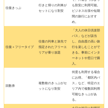
行きと帰りの列車が
も割安に利用可能。
往復きっぷ
セットになり割安
ビジネス出張や短期
間の旅行におすす
め。
「大人の休日倶楽部
パス」などが該当
往復の列車と旅先で
し、自由度の高い旅
往復＋フリータイプ
指定されたフリーエ
行を楽しむことがで
リアが乗り放題
きる。事前にインタ
ーネットや窓口で購
入。
何度も利用する場合
にお得。「都区内パ
複数枚のきっぷがセ
ス」など、特定のエ
回数券
ットになり割安
リア内で複数回利用
可能なきっぷがあ
る。