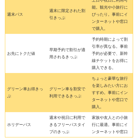
土日や祝日に利用可
能。観光や小旅行に
週末に限定された割
週末パス
ぴったり。事前にイ
引きっぷ
ンターネットや窓口
で購入。
予約時期によって割
引率が異なる。事前
早期予約で割引が適
お先にトクだ値
予約が必要で、新幹
用されるきっぷ
線チケットをお得に
購入できる。
ちょっと豪華な旅行
を楽しみたい方にお
グリーン車お得きっ
グリーン車を割安で
すすめ。事前にイン
ぷ
利用できるきっぷ
ターネットや窓口で
購入。
週末や祝日に利用で
家族や友人との小旅
ホリデーパス
きるフリーパスタイ
行に最適。事前にイ
プのきっぷ
ンターネットや窓口