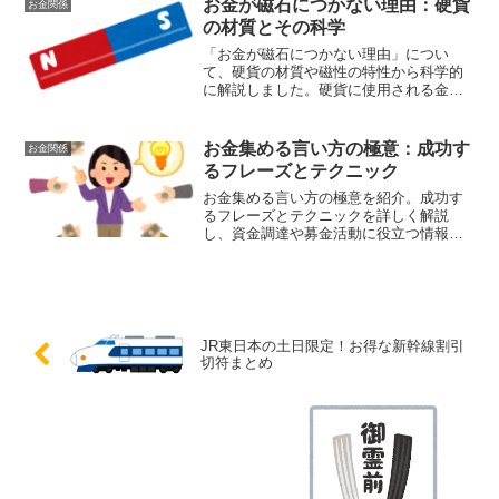
お金が磁石につかない理由：硬貨
お金関係
への加入を考慮することで、最適な選択
の材質とその科学
を行うことができます。
「お金が磁石につかない理由」につい
て、硬貨の材質や磁性の特性から科学的
に解説しました。硬貨に使用される金属
は磁性を持たないため、磁石に反応しな
いことが分かります。この知識を通じ
て、日常の疑問を解消しましょう。
お金集める言い方の極意：成功す
お金関係
るフレーズとテクニック
お金集める言い方の極意を紹介。成功す
るフレーズとテクニックを詳しく解説
し、資金調達や募金活動に役立つ情報を
提供。効果的なコミュニケーションスキ
ルを身につけ、プロジェクトやビジネス
の成功に貢献します。
JR東日本の土日限定！お得な新幹線割引
切符まとめ