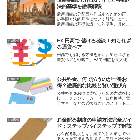
遺産相続の分配図：正しい手順と
お金関係
法的基準を徹底解説
遺産相続の分配図を作成するための正し
い手順と法的基準について解説します。
遺産相続の基礎知識、法的基準、具体的
な分配図の作成手順、トラブル対策、専
門家に相談するメリットを詳しく説明し
ます。遺産分配の具体例も紹介し、公正
FX 円高で 儲ける秘訣！知られざ
お金関係
かつ円滑な相続手続きのための情報を提
る通貨ペア
供します。
円高でも儲ける方法を紹介。知られざる
通貨ペアと戦略で、FXで利益を最大化。
公共料金、何で払うのが一番お
お金関係
得？徹底的な比較と賢い選び方
公共料金をお得に支払うための方法を比
較し、クレジットカード、口座振替、電
子マネーなどの選択肢ごとのメリットと
デメリットを解説します。記事内では、
それぞれの支払い方法の特徴や利用者の
体験談も紹介し、最もお得な支払い手段
お金配る制度の申請方法完全ガイ
お金関係
を探るガイドとなっています。
ド：ステップバイステップで解説
お金配る制度とは、経済的に困窮してい
る人々を支援する制度で、申請方法や受