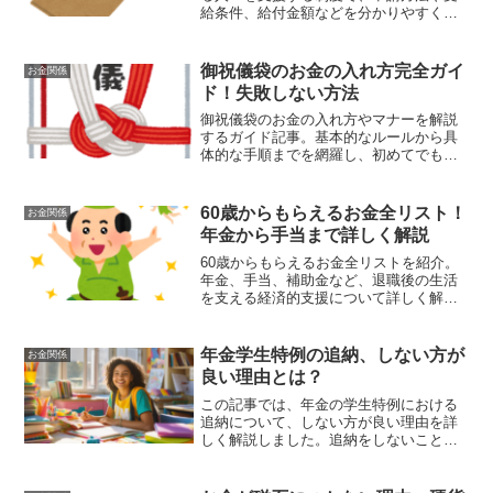
給条件、給付金額などを分かりやすく解
説します。
御祝儀袋のお金の入れ方完全ガイ
お金関係
ド！失敗しない方法
御祝儀袋のお金の入れ方やマナーを解説
するガイド記事。基本的なルールから具
体的な手順までを網羅し、初めてでも安
心して準備できる内容となっています。
60歳からもらえるお金全リスト！
お金関係
年金から手当まで詳しく解説
60歳からもらえるお金全リストを紹介。
年金、手当、補助金など、退職後の生活
を支える経済的支援について詳しく解
説。安心して老後を過ごすための情報を
提供します。
年金学生特例の追納、しない方が
お金関係
良い理由とは？
この記事では、年金の学生特例における
追納について、しない方が良い理由を詳
しく解説しました。追納をしないことで
経済的負担が軽減される一方で、将来の
年金受給額に影響が出る可能性がありま
す。しかし、収入の増加や他の年金制度