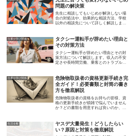
問題の解決策
先生に相談してもいじめが解決しない場
合の対処法や、効果的な相談方法、学校
以外の相談先について詳しく解説しま
す。いじめ問題の解決に向けた具体的な
行動計画やフォローアップも紹介しま
す。
タクシー運転手が辞めたい理由と
仕事や学び関係
その対策方法
タクシー運転手が辞めたい理由とその対
策方法について解説します。収入の不安
定さや長時間労働、乗客とのトラブルな
どの悩みを解消し、より良い未来を見つ
けるためのヒントを提供します。
危険物取扱者の資格更新手続き完
仕事や学び関係
全ガイド！必要書類と封筒の書き
方を徹底解説
危険物取扱者の資格をお持ちの皆様、資
格の更新手続きが煩雑で悩んでいません
か？どの書類を用意すれば良いのか、封
筒の書き方はどうすれば良いのか、不安
に感じることも多いと思います。本記事
では、危険物取扱者の資格更新手続きに
ヤスデ大量発生！どうしたらい
生活全般
必要な書類や封筒の書き方...
い？原因と対策を徹底解説