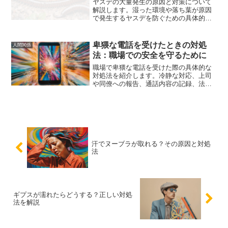
ヤスデの大量発生の原因と対策について
解説します。湿った環境や落ち葉が原因
で発生するヤスデを防ぐための具体的な
方法を紹介し、快適な生活環境を取り戻
すためのポイントをまとめました。
卑猥な電話を受けたときの対処
人間関係
法：職場での安全を守るために
職場で卑猥な電話を受けた際の具体的な
対処法を紹介します。冷静な対応、上司
や同僚への報告、通話内容の記録、法的
措置の検討、精神的なサポートを通じ
て、職場での安全と安心を守りましょ
う。
汗でヌーブラが取れる？その原因と対処
法
ギプスが濡れたらどうする？正しい対処
法を解説