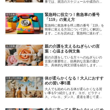
事では、就活のスケジュールや成功のた
めのコツ、早期内定を目指すための具体
的なアドバイスについて詳しく解説しま
す。
緊急時に役立つ！救急車の番号
生活全般
「119」の覚え方
緊急時に救急車を呼ぶ際の番号「119」を
簡単に覚える方法について詳しく解説し
ます。これを読めば、緊急時に迷わず救
急車を呼ぶことができるようになるでし
ょう。
親の介護を支えるねぎらいの言
生活全般
葉：心温まる例文集
親の介護をしている方々へのねぎらいの
言葉の重要性と、効果的な言葉の選び
方、具体的な例文10選を紹介します。ね
ぎらいの言葉が介護者の心の支えとな
り、励ましとなることを願っています。
体が柔らかくなる！大人におすす
仕事や学び関係
めの習い事5選
大人でも始められる体が柔らかくなる習
い事を5つ紹介します。ヨガ、ピラティ
ス、バレエ、ダンス、柔道を通じて柔軟
性を高め、健康的な生活を手に入れまし
ょう。楽しく続けることがポイントで
す。
先生に言っても変わらないいじめ
人間関係