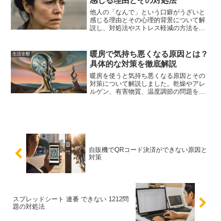
感じる理由とその対処法
他人の「なんで」という口癖がうざいと
感じる理由とその心理的背景について解
説し、対処法やストレス軽減の方法を紹
介します。適切な対応法を知ることで、
人間関係を円滑に保つことができます。
暖房で気持ち悪くなる原因とは？
生活全般
具体的な対策を徹底解説
暖房を使うと気持ち悪くなる原因とその
対策について解説しました。乾燥やアレ
ルゲン、有害物質、温度調節の問題を具
体的に挙げ、加湿器や空気清浄機を使っ
た対策方法を紹介しています。また、個
人差や専門家の意見を考慮した上で、快
適な室内環境を保ちながら健康を維持す
るためのヒントを提供しています。これ
らの対策を参考に、快適で健康的な生活
を送りましょう。
自販機でQRコード決済ができない原因と
対策
スプレッドシート 連番 できない 1212問
題の対処法