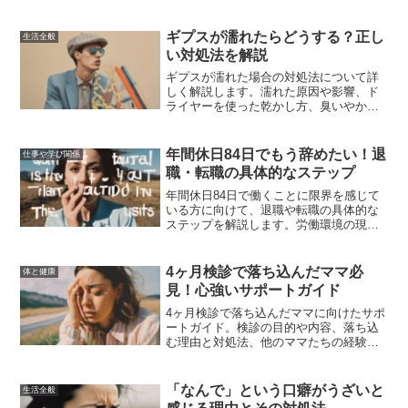
使って勉強の効率を上げましょう。各サ
イトの使い方や注意点も解説します。
ギプスが濡れたらどうする？正し
生活全般
い対処法を解説
ギプスが濡れた場合の対処法について詳
しく解説します。濡れた原因や影響、ド
ライヤーを使った乾かし方、臭いやかゆ
みの対策、病院への相談方法、予防策、
そして濡れた後のケアについて網羅的に
紹介します。
年間休日84日でもう辞めたい！退
仕事や学び関係
職・転職の具体的なステップ
年間休日84日で働くことに限界を感じて
いる方に向けて、退職や転職の具体的な
ステップを解説します。労働環境の現
実、退職前に知っておくべきこと、転職
活動の始め方、退職代行サービスの利用
方法、転職成功のポイント、他の人の体
4ヶ月検診で落ち込んだママ必
体と健康
験談とアドバイスを紹介します。
見！心強いサポートガイド
4ヶ月検診で落ち込んだママに向けたサポ
ートガイド。検診の目的や内容、落ち込
む理由と対処法、他のママたちの経験
談、専門家への相談方法、育児サポート
グループの活用、心のケア方法、検診結
果を前向きに捉えるためのアドバイスを
「なんで」という口癖がうざいと
生活全般
詳しく紹介します。