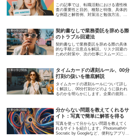
この記事では、転職活動における適性検
査の重要性と目的、種類と特徴、具体的
な例題と解答例、対策法と勉強方法、よ
くある失敗とその回避法、適性検査後の
フォローアップと次のステップについて
詳しく解説しました。
契約書なしで業務委託を辞める際
仕事や学び関係
のトラブル回避法
契約書なしで業務委託を辞める際の具体
的な手順と注意点を解説。リスク回避の
ための対策や、次の仕事にスムーズに移
行するためのアドバイスも提供。
タイムカードの遅刻ルール、00分
仕事や学び関係
打刻の扱いを徹底解説
タイムカードの遅刻ルールについて詳し
く解説し、00分打刻がどのように扱われ
るのかを明らかにします。企業の規則や
労働基準法に基づく具体的な対策を紹介
し、遅刻とみなされないための方法を提
供します。
分からない問題を教えてくれるサ
仕事や学び関係
イト：写真で簡単に解答を得る
写真を使って分からない問題を教えてく
れるサイトを紹介します。Photomathや
Socratic by Googleなど、便利なアプリを