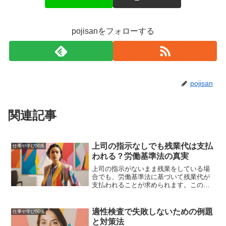
pojisanをフォローする
pojisan
関連記事
上司の指示なしでも残業代は支払
仕事や学び関係
われる？労働基準法の真実
上司の指示がないまま残業をしている場
合でも、労働基準法に基づいて残業代が
支払われることが求められます。この記
事では、労働基準法の詳細や残業代請求
の方法、上司とのコミュニケーションの
重要性について解説します。
適性検査で失敗しないための例題
仕事や学び関係
と対策法