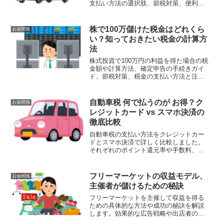
支払い方法の選択肢、節税対策、便利な
支払い方法、維持費の見直し、最新のキ
ャンペーン情報について詳しく解説して
います。無駄な支出を抑え、効率的に税
株で100万儲けた税金はどれくら
お金関係
金を支払うためのポイントが満載です。
い？知っておきたい税金の計算方
法
株式投資で100万円の利益を得た場合の税
金額や計算方法、確定申告の手続きガイ
ド、節税対策、税金の支払い方法と注意
点について詳しく解説しています。正確
な情報を基に安心して株式投資を続ける
ための知識を提供します。
自動車税 何で払うのが お得？ク
お金関係
レジットカード vs スマホ決済の
徹底比較
自動車税の支払い方法をクレジットカー
ドとスマホ決済で詳しく比較しました。
それぞれのポイント還元率や手数料、使
い勝手を考慮し、最適な支払い方法を選
ぶ参考にしていただけます。あなたのニ
ーズに合った方法で、自動車税をお得に
フリーマーケットの収益モデル、
お金関係
支払いましょう。
主催者が儲けるための秘訣
フリーマーケットを主催して収益を得る
ための具体的な方法や成功の秘訣を解説
します。効果的な広告戦略や出店者の募