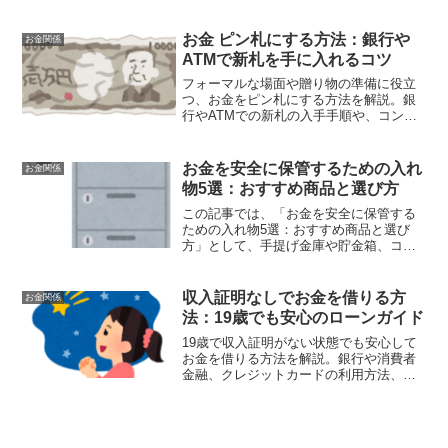
集、イベント当日の運営方法について詳
しく紹介し、あなたのフリーマーケット
が成功するお手伝いをします。
お金 ピン札にする方法：銀行や
お金関係
ATMで新札を手に入れるコツ
フォーマルな場面や贈り物の準備に役立
つ、お金をピン札にする方法を解説。銀
行やATMでの新札の入手手順や、コンビ
ニなど他の場所での方法を紹介。
お金を安全に保管するための入れ
お金関係
物5選：おすすめ商品と選び方
この記事では、「お金を安全に保管する
ための入れ物5選：おすすめ商品と選び
方」として、手提げ金庫や貯金箱、コイ
ンケース、防水・耐火性の入れ物、専用
の収納ケースやポーチなど、お金を安全
に保管するための入れ物について詳しく
収入証明なしでお金を借りる方
お金関係
解説しました。それぞれの特徴や選び
法：19歳でも安心のローンガイド
方、安全対策についても紹介していま
す。
19歳で収入証明がない状態でも安心して
お金を借りる方法を解説。銀行や消費者
金融、クレジットカードの利用方法、親
や保証人を頼らない方法について詳しく
解説し、成功事例とアドバイスも紹介。