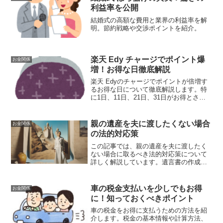
利益率を公開
結婚式の高額な費用と業界の利益率を解
明。節約戦略や交渉ポイントを紹介。
楽天 Edy チャージでポイント爆
お金関係
増！お得な日徹底解説
楽天 Edyのチャージでポイントが倍増す
るお得な日について徹底解説します。特
に1日、11日、21日、31日がお得とさ
れ、これらの日にチャージするとポイン
ト還元率が高くなる方法や手順を紹介し
ます。
親の遺産を夫に渡したくない場合
お金関係
の法的対応策
この記事では、親の遺産を夫に渡したく
ない場合に取るべき法的対応策について
詳しく解説しています。遺言書の作成や
遺留分の放棄、信託の活用など、具体的
な対策を知ることで、親の遺産を希望通
りに分配するための手助けとなります。
車の税金支払いを少しでもお得
お金関係
に！知っておくべきポイント
車の税金をお得に支払うための方法を紹
介します。税金の基本情報や計算方法、