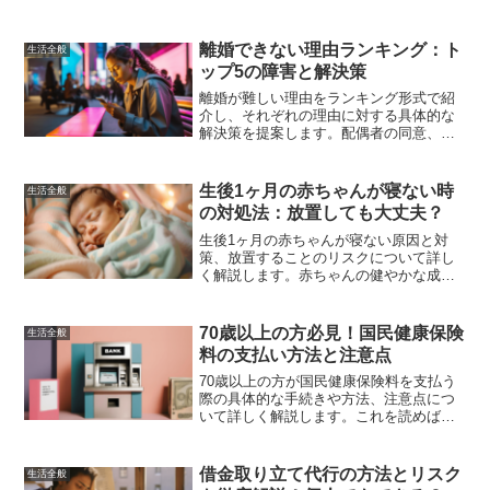
語の選び方、具体的な作成ステップ、成
功事例、掲示のポイント、そしていじめ
防止活動の広げ方について詳しく解説し
離婚できない理由ランキング：ト
生活全般
ます。
ップ5の障害と解決策
離婚が難しい理由をランキング形式で紹
介し、それぞれの理由に対する具体的な
解決策を提案します。配偶者の同意、経
済的な不安、子どものため、世間体や法
的な問題など、離婚に関する悩みを解消
するための情報を提供します。
生後1ヶ月の赤ちゃんが寝ない時
生活全般
の対処法：放置しても大丈夫？
生後1ヶ月の赤ちゃんが寝ない原因と対
策、放置することのリスクについて詳し
く解説します。赤ちゃんの健やかな成長
と親の安心した生活をサポートするため
の情報を提供します。
70歳以上の方必見！国民健康保険
生活全般
料の支払い方法と注意点
70歳以上の方が国民健康保険料を支払う
際の具体的な手続きや方法、注意点につ
いて詳しく解説します。これを読めば、
安心して支払いを行えるようになること
間違いなしです。
借金取り立て代行の方法とリスク
生活全般