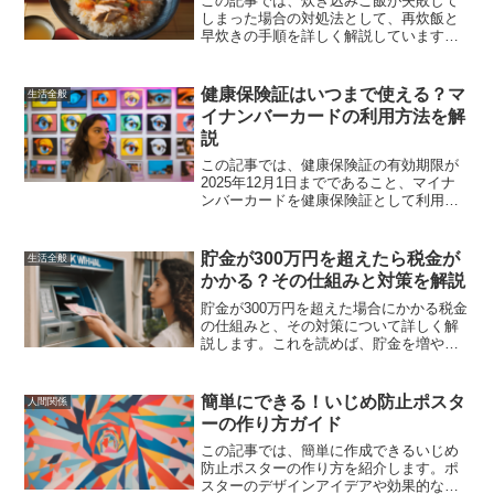
この記事では、炊き込みご飯が失敗して
しまった場合の対処法として、再炊飯と
早炊きの手順を詳しく解説しています。
また、失敗を防ぐための予防策や、美味
しく仕上げるためのコツも紹介していま
す。これらの方法を活用して、失敗を無
健康保険証はいつまで使える？マ
生活全般
かったことにし、美味しい炊き込みご飯
イナンバーカードの利用方法を解
を楽しんでください。
説
この記事では、健康保険証の有効期限が
2025年12月1日までであること、マイナ
ンバーカードを健康保険証として利用す
る方法、取得方法、メリットとデメリッ
ト、移行手続き、医療機関での受診方法
について詳しく解説しています。
貯金が300万円を超えたら税金が
生活全般
かかる？その仕組みと対策を解説
貯金が300万円を超えた場合にかかる税金
の仕組みと、その対策について詳しく解
説します。これを読めば、貯金を増やし
ながらも適切に税金対策を行う方法がわ
かるでしょう。
簡単にできる！いじめ防止ポスタ
人間関係
ーの作り方ガイド
この記事では、簡単に作成できるいじめ
防止ポスターの作り方を紹介します。ポ
スターのデザインアイデアや効果的な標