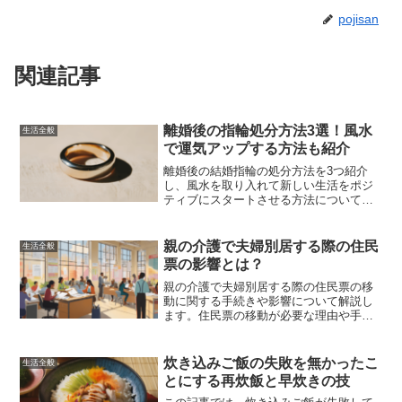
pojisan
関連記事
離婚後の指輪処分方法3選！風水
生活全般
で運気アップする方法も紹介
離婚後の結婚指輪の処分方法を3つ紹介
し、風水を取り入れて新しい生活をポジ
ティブにスタートさせる方法について解
説します。指輪の返却、リフォーム、売
却のメリット・デメリットや、風水の具
体的なアドバイスを提供します。
親の介護で夫婦別居する際の住民
生活全般
票の影響とは？
親の介護で夫婦別居する際の住民票の移
動に関する手続きや影響について解説し
ます。住民票の移動が必要な理由や手続
き方法、メリット・デメリット、経済的
な影響、注意点と対策について詳しく説
明します。
炊き込みご飯の失敗を無かったこ
生活全般
とにする再炊飯と早炊きの技