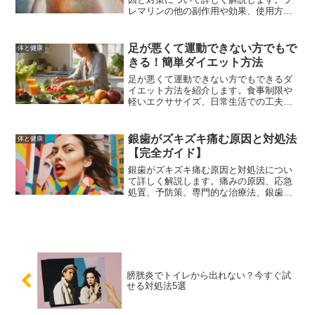
レマリンの他の副作用や効果、使用方法
についても触れ、だるさを軽減するため
の生活習慣や医師に相談すべきタイミン
グについても説明します。
足が悪くて運動できない方でもで
体と健康
きる！簡単ダイエット方法
足が悪くて運動できない方でもできるダ
イエット方法を紹介します。食事制限や
軽いエクササイズ、日常生活での工夫を
取り入れることで、無理なく健康的に痩
せることができます。
銀歯がズキズキ痛む原因と対処法
体と健康
【完全ガイド】
銀歯がズキズキ痛む原因と対処法につい
て詳しく解説します。痛みの原因、応急
処置、予防策、専門的な治療法、銀歯以
外の詰め物の選択肢など、痛みを和らげ
るための具体的な方法を紹介します。
膀胱炎でトイレから出れない？今すぐ試
せる対処法5選