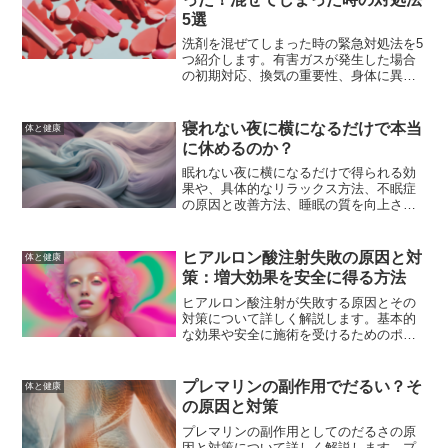
5選
洗剤を混ぜてしまった時の緊急対処法を5
つ紹介します。有害ガスが発生した場合
の初期対応、換気の重要性、身体に異常
を感じた場合の対処法、事故を未然に防
ぐための予防策について詳しく解説しま
す。
寝れない夜に横になるだけで本当
体と健康
に休めるのか？
眠れない夜に横になるだけで得られる効
果や、具体的なリラックス方法、不眠症
の原因と改善方法、睡眠の質を向上させ
る生活習慣、眠れない夜を乗り越えるた
めの対策について詳しく解説します。
ヒアルロン酸注射失敗の原因と対
体と健康
策：増大効果を安全に得る方法
ヒアルロン酸注射が失敗する原因とその
対策について詳しく解説します。基本的
な効果や安全に施術を受けるためのポイ
ント、具体的な失敗事例とその対策方
法、施術後のケア方法までを包括的に紹
介します。
プレマリンの副作用でだるい？そ
体と健康
の原因と対策
プレマリンの副作用としてのだるさの原
因と対策について詳しく解説します。プ