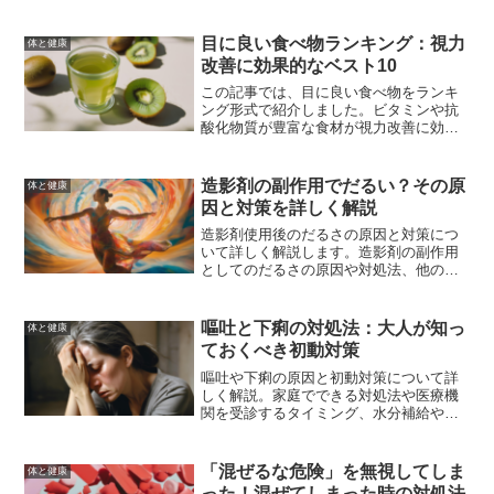
病院での治療法について詳しく解説しま
す。これを読んで、快適な日常生活を取
り戻しましょう。
目に良い食べ物ランキング：視力
体と健康
改善に効果的なベスト10
この記事では、目に良い食べ物をランキ
ング形式で紹介しました。ビタミンや抗
酸化物質が豊富な食材が視力改善に効果
的です。日常の食事に取り入れること
で、目の健康を維持し、視力を保つこと
ができます。
造影剤の副作用でだるい？その原
体と健康
因と対策を詳しく解説
造影剤使用後のだるさの原因と対策につ
いて詳しく解説します。造影剤の副作用
としてのだるさの原因や対処法、他の副
作用についても紹介し、安心して検査を
受けるための情報を提供します。
嘔吐と下痢の対処法：大人が知っ
体と健康
ておくべき初動対策
嘔吐や下痢の原因と初動対策について詳
しく解説。家庭でできる対処法や医療機
関を受診するタイミング、水分補給や食
事のポイント、予防方法についても紹介
しています。
「混ぜるな危険」を無視してしま
体と健康
った！混ぜてしまった時の対処法