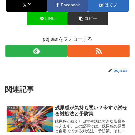
X
Facebook
はてブ
LINE
コピー
pojisanをフォローする
pojisan
関連記事
残尿感が気持ち悪い？今すぐ試せ
体と健康
る対処法と予防策
残尿感が続くと日常生活に大きな影響を
与えます。この記事では、残尿感の原因
と自宅でできる対処法、予防策、そして