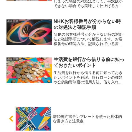
しまった場合の対処法として、再炊飯が
できない場合でも美味しく仕上げる方法
を詳しく解説しています。電子レンジや
蒸し器を使用した代替方法、硬いご飯や
芯が残ったご飯の修正方法、炊き込みご
NHKお客様番号が分からない時
生活全般
飯を再度美味しくするテクニックを紹介
の対処法と確認手順
しています。失敗を防ぐための作り方も
提案していますので、次回の炊飯に役立
NHKのお客様番号が分からない時の対処
ててください。
法と確認手順について解説します。お客
様番号の確認方法、記載されている書
類、安全な保管方法、プライバシー保護
の注意点など、必要な情報を網羅してい
ます。
生活費を銀行から借りる前に知っ
生活全般
ておきたいポイント
生活費を銀行から借りる前に知っておき
たいポイントを解説。銀行ローンの種類
や公的融資制度の活用方法、借り入れの
際の注意点や返済計画の立て方について
詳しく説明します。
離婚誓約書テンプレートを使った具体的
な書き方と注意点