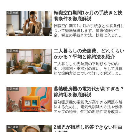
的な安心感を得ながら返済を進める方法
を提案します。
転職空白期間1ヶ月の手続きと扶
生活全般
養条件を徹底解説
転職空白期間1ヶ月の手続きと扶養条件に
ついて徹底解説します。健康保険や年
金、税金の手続き方法、扶養に入るため
の条件と手続き、空白期間中の生活費の
確保方法、転職活動に与える影響と対
策、手続きをスムーズに進めるためのポ
二人暮らしの光熱費、どれくらい
生活全般
イントを詳しく解説します。
かかる？平均と節約法を紹介
二人暮らしの光熱費の平均額やその内
訳、地域別・季節別の違い、そして具体
的な節約方法について詳しく解説しま
す。これを読めば、無駄な出費を抑え、
効率的に光熱費を管理するためのヒント
が得られるでしょう。
蓄熱暖房機の電気代が高すぎる？
生活全般
節約術を徹底解説
蓄熱暖房機の電気代が高すぎる問題を解
決するために、電気代削減の方法や効率
アップの秘訣、住宅の断熱性能を改善す
る方法、他の暖房方法との比較、そして
実際に効果があった節約術の体験談を紹
介しました。これらの情報を参考にし
2歳児が指差し応答できない理由
体と健康
て、暖かさを保ちながら電気代を抑える