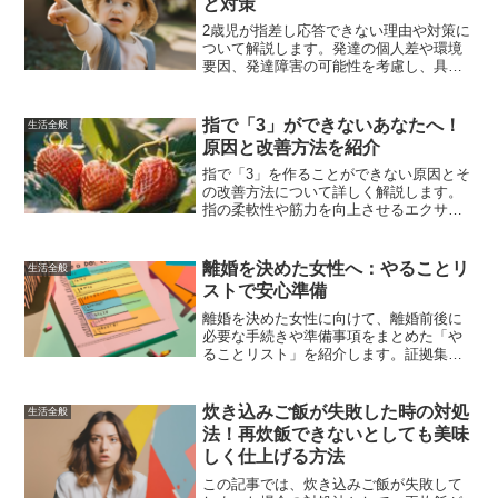
と対策
方法を見つけてください。
2歳児が指差し応答できない理由や対策に
ついて解説します。発達の個人差や環境
要因、発達障害の可能性を考慮し、具体
的な対策や専門家への相談方法、家庭で
できる練習方法を紹介します。他の親の
経験談も参考にしながら、お子さんの成
指で「3」ができないあなたへ！
生活全般
長を見守りましょう。
原因と改善方法を紹介
指で「3」を作ることができない原因とそ
の改善方法について詳しく解説します。
指の柔軟性や筋力を向上させるエクササ
イズやトレーニング方法、神経の問題に
対する対策、日常的なケア方法を紹介
し、指の健康を取り戻すためのヒントを
離婚を決めた女性へ：やることリ
生活全般
お届けします。
ストで安心準備
離婚を決めた女性に向けて、離婚前後に
必要な手続きや準備事項をまとめた「や
ることリスト」を紹介します。証拠集め
や書類の準備、経済的自立、子どもの親
権や養育費の取り決め、法的手続き、そ
して新しい生活に向けた心構えまで、具
炊き込みご飯が失敗した時の対処
生活全般
体的なステップを詳しく解説します。
法！再炊飯できないとしても美味
しく仕上げる方法
この記事では、炊き込みご飯が失敗して