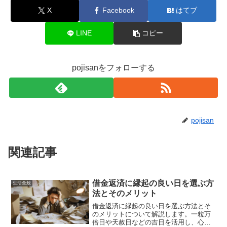
X
Facebook
はてブ
LINE
コピー
pojisanをフォローする
pojisan
関連記事
借金返済に縁起の良い日を選ぶ方
生活全般
法とそのメリット
借金返済に縁起の良い日を選ぶ方法とそ
のメリットについて解説します。一粒万
倍日や天赦日などの吉日を活用し、心理