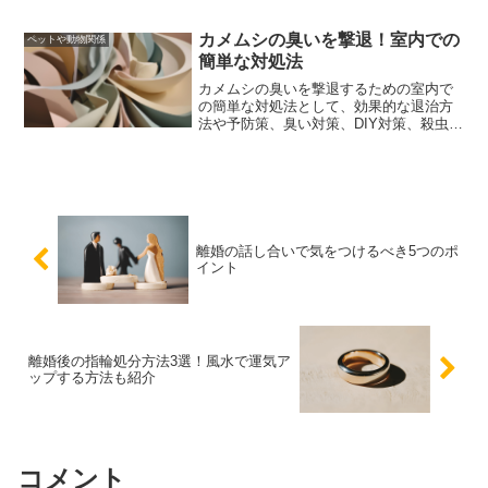
カメムシの臭いを撃退！室内での
ペットや動物関係
簡単な対処法
カメムシの臭いを撃退するための室内で
の簡単な対処法として、効果的な退治方
法や予防策、臭い対策、DIY対策、殺虫剤
の選び方と使用方法を詳しく解説しま
す。これらの対策を実行することで、カ
メムシの侵入を防ぎ、快適な生活を維持
することができます。
離婚の話し合いで気をつけるべき5つのポ
イント
離婚後の指輪処分方法3選！風水で運気ア
ップする方法も紹介
コメント