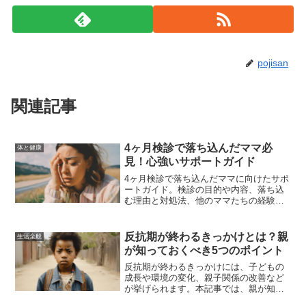
pojisan
関連記事
4ヶ月検診で落ち込んだママ必
体と健康
見！心強いサポートガイド
4ヶ月検診で落ち込んだママに向けたサポ
ートガイド。検診の目的や内容、落ち込
む理由と対処法、他のママたちの経験
談、専門家への相談方法、育児サポート
グループの活用、心のケア方法、検診結
果を前向きに捉えるためのアドバイスを
反抗期が終わるきっかけとは？親
生活全般
詳しく紹介します。
が知っておくべき5つのポイント
反抗期が終わるきっかけには、子どもの
成長や環境の変化、親子関係の改善など
が挙げられます。本記事では、親が知っ
ておくべき5つのポイントを詳しく解説