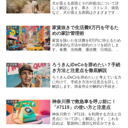
犬が震える原因とその対処法について詳
しく解説します。寒さ、ストレス、病気
など、犬が震える原因はさまざまです。
獣医師のアドバイスを交えながら、愛犬
の健康を守るための具体的な方法を紹介
します。
家賃抜きで生活費8万円を守るた
生活全般
めの家計管理術
家賃を除いた生活費を8万円に抑えるため
の具体的な方法や節約のコツを紹介しま
す。食費、光熱費、通信費、日用品、娯
楽費の各項目での節約術を詳しく解説
し、無理なく生活費を管理するための家
計管理術を提案します。
ろうきんiDeCoを辞めたい？手続
生活全般
き方法と注意点を徹底解説
ろうきんiDeCoを辞めたいと考えている方
に向けて、手続き方法や注意点を詳しく
解説します。掛金停止や解約の手続き方
法、注意点、他の資産運用方法について
も紹介し、最適な選択をするための参考
にしてください。
神奈川県で救急車を呼ぶ前に！
生活全般
「#7119」の使い方と注意点
神奈川県で「#7119」を利用する方法と注
意点について詳しく解説します。これを
読めば、緊急時に適切な対応ができるよ
うになるでしょう。