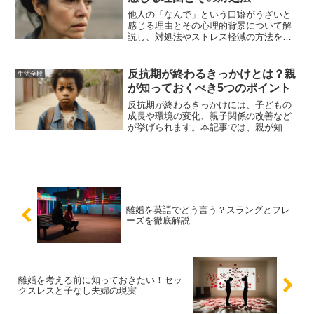
他人の「なんで」という口癖がうざいと
感じる理由とその心理的背景について解
説し、対処法やストレス軽減の方法を紹
介します。適切な対応法を知ることで、
人間関係を円滑に保つことができます。
反抗期が終わるきっかけとは？親
生活全般
が知っておくべき5つのポイント
反抗期が終わるきっかけには、子どもの
成長や環境の変化、親子関係の改善など
が挙げられます。本記事では、親が知っ
ておくべき5つのポイントを詳しく解説
し、反抗期を乗り越えるための具体的な
対策を紹介します。
離婚を英語でどう言う？スラングとフレ
ーズを徹底解説
離婚を考える前に知っておきたい！セッ
クスレスと子なし夫婦の現実