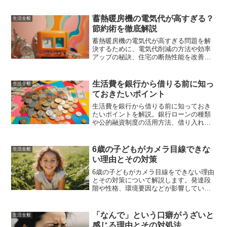
新の技術のメリットについて知って、持
続可能で快適な暖房生活を実現しましょ
蓄熱暖房機の電気代が高すぎる？
生活全般
う。
節約術を徹底解説
蓄熱暖房機の電気代が高すぎる問題を解
決するために、電気代削減の方法や効率
アップの秘訣、住宅の断熱性能を改善す
る方法、他の暖房方法との比較、そして
実際に効果があった節約術の体験談を紹
介しました。これらの情報を参考にし
生活費を銀行から借りる前に知っ
生活全般
て、暖かさを保ちながら電気代を抑える
ておきたいポイント
方法を見つけてください。
生活費を銀行から借りる前に知っておき
たいポイントを解説。銀行ローンの種類
や公的融資制度の活用方法、借り入れの
際の注意点や返済計画の立て方について
詳しく説明します。
6歳の子どもがカメラ目線できな
生活全般
い理由とその対策
6歳の子どもがカメラ目線をできない理由
とその対策について解説します。発達段
階や性格、環境要因などが影響している
可能性があり、リラックスさせる、興味
を引く、褒める、ゲーム感覚で楽しませ
るなどの方法を試してみてください。
「なんで」という口癖がうざいと
生活全般
感じる理由とその対処法