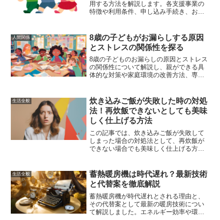
用する方法を解説します。各支援事業の
特徴や利用条件、申し込み手続き、お得
な選択肢の比較と実際の体験談を交えて
説明。家計の負担を軽減するための完全
ガイドです。
8歳の子どもがお漏らしする原因
人間関係
とストレスの関係性を探る
8歳の子どものお漏らしの原因とストレス
の関係性について解説し、親ができる具
体的な対策や家庭環境の改善方法、専門
家に相談するタイミングと方法を紹介し
ます。
炊き込みご飯が失敗した時の対処
生活全般
法！再炊飯できないとしても美味
しく仕上げる方法
この記事では、炊き込みご飯が失敗して
しまった場合の対処法として、再炊飯が
できない場合でも美味しく仕上げる方法
を詳しく解説しています。電子レンジや
蒸し器を使用した代替方法、硬いご飯や
芯が残ったご飯の修正方法、炊き込みご
蓄熱暖房機は時代遅れ？最新技術
生活全般
飯を再度美味しくするテクニックを紹介
と代替案を徹底解説
しています。失敗を防ぐための作り方も
提案していますので、次回の炊飯に役立
蓄熱暖房機が時代遅れとされる理由と、
ててください。
その代替案として最新の暖房技術につい
て解説しました。エネルギー効率や環境
負荷を考慮した暖房方法の選び方や、最