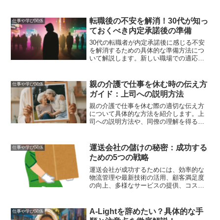
の記事では、卒業が難しい理由や成功す
るための学習方法、卒業生の成功事例に
ついて詳しく解説しています。
転職後の不安を解消！30代が知っ
仕事や学び関係
ておくべき内定承諾後の準備
30代の転職者が内定承諾後に感じる不安
を解消するための具体的な準備方法につ
いて解説します。新しい職場での適応方
法や家族への影響を最小限にする方法、
キャリアの方向性と将来の見通しを立て
るためのアドバイスを提供します。
親の介護で仕事を休む時の伝え方
仕事や学び関係
ガイド：上司への説明方法
親の介護で仕事を休む際の適切な伝え方
について具体的な方法を紹介します。上
司への説明方法や、同僚の理解を得るた
めのコツ、介護休暇の取得方法、介護と
仕事の両立方法、介護サービスや支援制
度の活用法について詳しく解説します。
運送会社の儲けの秘密：成功する
仕事や学び関係
ための5つの戦略
運送会社が成功するためには、効率的な
物流管理や最新技術の活用、顧客満足度
の向上、多様なサービスの提供、コスト
管理など、さまざまな要素が求められま
す。本記事では、これらの戦略を詳しく
解説し、収益を最大化するための具体的
A-Lightを辞めたい？具体的な手
仕事や学び関係
な方法を紹介します。