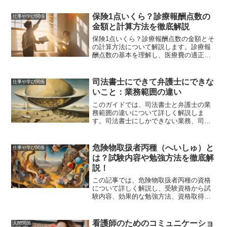
す。
保険1点いくら？診療報酬点数の
仕事や学び関係
金額と計算方法を徹底解説
保険1点いくら？診療報酬点数の金額とそ
の計算方法について解説します。診療報
酬点数の基本を理解し、医療費の適正な
支払い方法を学びましょう。
司法書士にできて弁護士にできな
仕事や学び関係
いこと：業務範囲の違い
このガイドでは、司法書士と弁護士の業
務範囲の違いについて詳しく解説しま
す。司法書士にしかできない業務、司法
書士に依頼するメリット、そして司法書
士と弁護士の選び方について詳しく説明
します。
危険物取扱者丙種（へいしゅ）と
仕事や学び関係
は？試験内容や勉強方法を徹底解
説！
この記事では、危険物取扱者丙種の資格
について詳しく解説し、受験資格から試
験内容、効果的な勉強方法、資格取得後
のキャリアパスまでを網羅しました。資
格取得を目指す方々にとって、有益な情
報が満載のガイドとなっています。
看護師のためのコミュニケーショ
人間関係