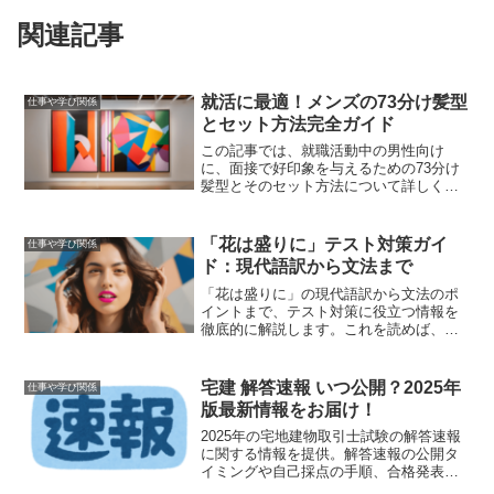
関連記事
就活に最適！メンズの73分け髪型
仕事や学び関係
とセット方法完全ガイド
この記事では、就職活動中の男性向け
に、面接で好印象を与えるための73分け
髪型とそのセット方法について詳しく解
説します。清潔感を保つためのヘアケア
ポイントや、他のおすすめ髪型との比
較、成功事例と失敗事例も紹介します。
「花は盛りに」テスト対策ガイ
仕事や学び関係
ド：現代語訳から文法まで
「花は盛りに」の現代語訳から文法のポ
イントまで、テスト対策に役立つ情報を
徹底的に解説します。これを読めば、テ
ストで高得点を狙うための準備が整いま
す。
宅建 解答速報 いつ公開？2025年
仕事や学び関係
版最新情報をお届け！
2025年の宅地建物取引士試験の解答速報
に関する情報を提供。解答速報の公開タ
イミングや自己採点の手順、合格発表後
の次のステップについて詳しく解説しま