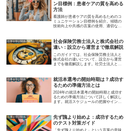
ン目標例：患者ケアの質を高める
方法
看護師が患者ケアの質を高めるためのコ
ミュニケーション目標例を紹介。傾聴の
技術向上や共感の言葉の使用、適切な質
問のテクニック、医療チームとの情報共
有、フィードバックスキルの向上、リー
ダーシップの発揮、自己成長のための目
社会保険労務士法人と株式会社の
仕事や学び関係
標設定など、具体的な方法を解説しま
違い：設立から運営まで徹底解説
す。
このガイドでは、社会保険労務士法人と
株式会社の違いについて、設立から運営
までを徹底解説します。社労士法人と株
式会社の特徴、設立手続き、メリット・
デメリットを詳しく説明し、どちらの法
人形態が自分に適しているかを判断する
就活本選考の開始時期は？成功す
仕事や学び関係
際の参考にします。
るための準備方法とは
2024年の就活本選考の開始時期と成功す
るための準備方法について詳しく解説し
ます。就活スケジュールの把握やインタ
ーンシップの重要性、早期内定を目指す
ための戦略など、他の学生と差をつける
ための具体的な対策を紹介します。
先ず隗より始めよ：成功するため
仕事や学び関係
のテスト対策ガイド
「先ず隗より始めよ」という言葉の意味