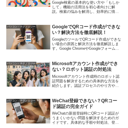
Google検索の基本的な使い方や「もしか
して」機能の活用法を初心者向けに解
説。検索の悩みを解消し、効率的に情報
を得るためのコツや高度な検索テクニッ
クも紹介。
GoogleでQRコード作成ができな
パソコン・テクノロジー
い？解決方法を徹底解説！
GoogleのツールでQRコード作成ができな
い場合の原因と解決方法を徹底解説しま
す。Google ChromeやGoogleフォームで
のQRコード作成手順、よくあるエラーと
その対策、他のQRコード作成ツールの紹
介や、QRコードの活用方法とそのメリッ
Microsoftアカウント作成ができ
パソコン・テクノロジー
トについても詳しく解説します。この記
ない？ロボット認証の対処法
事を読めば、QRコード作成の悩みを解消
し、効率的に情報を共有できるようにな
Microsoftアカウント作成時のロボット認
ります。
証問題を解決するための具体的な方法を
紹介します。認証プロセスのやり方や、
他のデバイスやブラウザでの試行方法、
キャッシュとクッキーのクリア方法、サ
ポートへの問い合わせ方法などを詳しく
WeChat登録できない？QRコー
パソコン・テクノロジー
解説します。
ド認証の完全ガイド
WeChatの新規登録時にQRコード認証が
うまくいかない問題を解決するためのガ
イドです。具体的な手順や対処法、登録
後に知っておきたい機能について詳しく