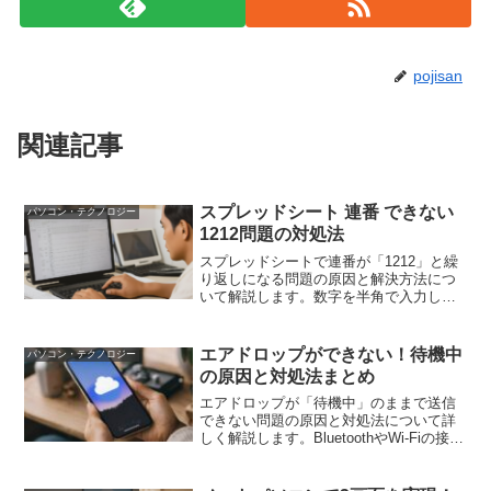
pojisan
関連記事
スプレッドシート 連番 できない
パソコン・テクノロジー
1212問題の対処法
スプレッドシートで連番が「1212」と繰
り返しになる問題の原因と解決方法につ
いて解説します。数字を半角で入力し、
オートフィルやCtrlキーを使って連番を生
成する方法、セルの書式設定や関数を使
った対処法を紹介します。
エアドロップができない！待機中
パソコン・テクノロジー
の原因と対処法まとめ
エアドロップが「待機中」のままで送信
できない問題の原因と対処法について詳
しく解説します。BluetoothやWi-Fiの接続
確認、デバイスの再起動、ネットワーク
設定のリセットなど、具体的な解決策を
紹介します。また、エアドロップ以外の