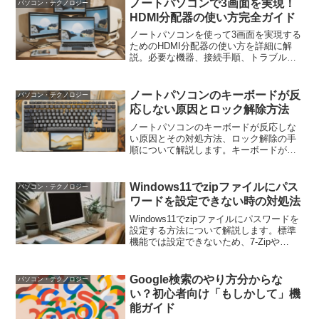
ノートパソコンで3画面を実現！
パソコン・テクノロジー
ファイル共有方法も提案します。
HDMI分配器の使い方完全ガイド
ノートパソコンを使って3画面を実現する
ためのHDMI分配器の使い方を詳細に解
説。必要な機器、接続手順、トラブルシ
ューティングのポイントを含む、効率的
な作業環境の構築ガイド。
ノートパソコンのキーボードが反
パソコン・テクノロジー
応しない原因とロック解除方法
ノートパソコンのキーボードが反応しな
い原因とその対処方法、ロック解除の手
順について解説します。キーボードが反
応しない原因の特定方法、ロック解除手
順、ドライバの更新方法、ハードウェア
の問題の対策、具体的な対処方法、予防
Windows11でzipファイルにパス
パソコン・テクノロジー
策とメンテナンス方法を紹介します。
ワードを設定できない時の対処法
Windows11でzipファイルにパスワードを
設定する方法について解説します。標準
機能では設定できないため、7-Zipや
Bandizipなどのフリーソフトを使用する
必要があります。具体的な手順や対処
法、他のセキュリティ対策も紹介しま
Google検索のやり方分からな
パソコン・テクノロジー
す。
い？初心者向け「もしかして」機
能ガイド