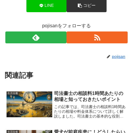
LINE
コピー
pojisanをフォローする
pojisan
関連記事
司法書士の相談料1時間あたりの
生活全般
相場と知っておきたいポイント
この記事では、司法書士の相談料1時間あ
たりの相場や料金体系について詳しく解
説しました。司法書士の基本的な役割や
相談の流れ、メリットとデメリット、初
回無料相談の利用方法についても説明し
ています。信頼できる司法書士を見つけ
愛犬が前庭疾患に！どうしたらい
生活全般