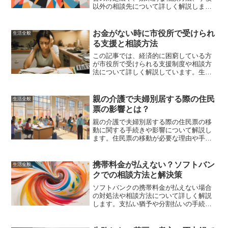
以外の相談先について詳しく解説しま
す。いじめ問題の解決に向けた具体的な
行動計画やフォローアップも紹介しま
す。
お金がない時に市役所で受けられ
生活全般
る支援と相談方法
この記事では、経済的に困窮している方
が市役所で受けられる支援制度や相談方
法について詳しく解説しています。生活
保護、生活福祉資金貸付制度、住居確保
給付金などの具体的な支援策や申請手順
を紹介し、支援を受けるための具体的な
親の介護で夫婦別居する際の住民
生活全般
ステップや生活改善のポイントについて
票の影響とは？
も説明しています。
親の介護で夫婦別居する際の住民票の移
動に関する手続きや影響について解説し
ます。住民票の移動が必要な理由や手続
き方法、メリット・デメリット、経済的
な影響、注意点と対策について詳しく説
明します。
携帯料金が払えない？ソフトバン
生活全般
クでの相談方法と解決策
ソフトバンクの携帯料金が払えない場合
の対処法や相談方法について詳しく解説
します。支払い猶予や分割払いの手続き
方法、滞納のリスク回避策、家計管理の
見直しと節約術、他の支援制度や相談先