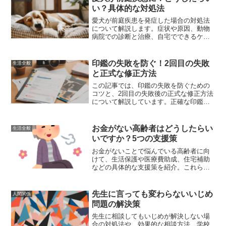
るためのポイントも紹介しました。
い？具体的な対処法
愛犬が前庭疾患を発症した場合の対処法
について解説します。症状や原因、動物
病院での診断と治療、自宅でできるケア
方法、予防策について詳しく説明しま
す。
印鑑の失敗を防ぐ！2回目の失敗
生活全般
と正式な修正方法
この記事では、印鑑の失敗を防ぐための
コツと、2回目の失敗後の正式な修正方法
について解説しています。正確な印鑑の
押し方や、万が一の失敗に備えた対処法
を紹介し、重要な書類に安心して印鑑を
押すためのポイントを提供します。
お金がない高齢者はどうしたらい
生活全般
いですか？5つの支援策
お金がないことで悩んでいる高齢者に向
けて、生活保護や医療費助成、住宅補助
などの具体的な支援策を紹介。これらを
活用することで、経済的困窮を解消し、
安心できる生活を送るための実践的なガ
イド。
先生に言っても変わらないいじめ
人間関係
問題の解決策
先生に相談してもいじめが解決しない場
合の対処法や、効果的な相談方法、学校