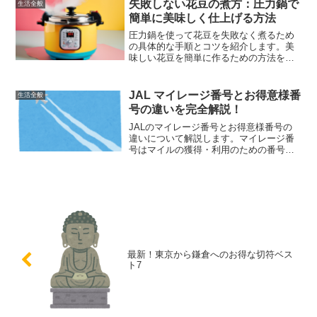
の紹介など、具体的な解決策を提供しま
失敗しない花豆の煮方：圧力鍋で
生活全般
す。
簡単に美味しく仕上げる方法
圧力鍋を使って花豆を失敗なく煮るため
の具体的な手順とコツを紹介します。美
味しい花豆を簡単に作るための方法を知
りたい方に役立つ内容です。
JAL マイレージ番号とお得意様番
生活全般
号の違いを完全解説！
JALのマイレージ番号とお得意様番号の
違いについて解説します。マイレージ番
号はマイルの獲得・利用のための番号
で、お得意様番号は特典やサービスを受
けるための識別番号です。この記事を読
めば、両者の使い分け方が明確になりま
す。
最新！東京から鎌倉へのお得な切符ベス
ト7