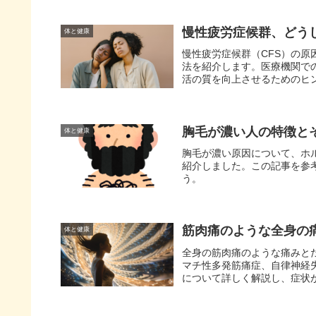
慢性疲労症候群、どう
体と健康
慢性疲労症候群（CFS）の
法を紹介します。医療機関で
活の質を向上させるためのヒ
胸毛が濃い人の特徴と
体と健康
胸毛が濃い原因について、ホ
紹介しました。この記事を参
う。
筋肉痛のような全身の
体と健康
全身の筋肉痛のような痛みと
マチ性多発筋痛症、自律神経
について詳しく解説し、症状