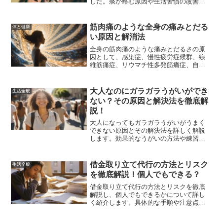
した。痰が絡む原因や生活習慣の改善、
医師のアドバイス、病院受診の目安、長
期的な予防策について詳しく解説してい
ます。これらの対策を実践することで、
筋肉痛のような全身の痛みとだる
体と健康
痰が絡む症状を緩和し、快適な生活を取
い原因と解消法
り戻す手助けとなるでしょう。
全身の筋肉痛のような痛みとだるさの原
因として、感染症、慢性疲労症候群、線
維筋痛症、リウマチ性多発筋痛症、自律
神経失調症などが考えられます。この記
事では、これらの原因と対処法について
詳しく解説し、症状が続く場合の受診の
大人なのにガラガラうがいができ
生活全般
目安も紹介します。
ない？その原因と解決法を徹底解
説！
大人になってもガラガラうがいがうまく
できない原因とその解決法を詳しく解説
します。効果的なうがいの方法や練習方
法、うがいの効果とメリット、うがいが
できないときの対策などを紹介し、健康
維持に役立つ情報を提供します。
借金取り立て代行の方法とリスク
生活全般
を徹底解説！個人でもできる？
借金取り立て代行の方法とリスクを徹底
解説し、個人でもできるかについて詳し
く紹介します。具体的な手順や注意点を
明確にし、安心して次のステップに進む
ための情報を提供します。