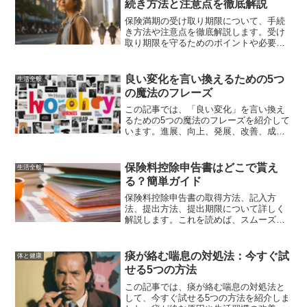
続き方法と注意点を徹底解説
保険満期の受け取り期限について、手続
き方法や注意点を徹底解説します。受け
取り期限を守るためのポイントや必要書
類、期限を過ぎた場合の対処法など、保
険金の受け取りに関する疑問を解消しま
す。
良い変化を言い換えるための5つ
生活全般
の魔法のフレーズ
この記事では、「良い変化」を言い換え
るための5つの魔法のフレーズを紹介して
います。進展、向上、発展、改善、成長
という言い換え例を使い、ポジティブな
言葉遣いでコミュニケーション能力を高
める方法について解説しています。
保険料控除申告書はどこで貰え
生活全般
る？簡単ガイド
保険料控除申告書の取得方法、記入方
法、提出方法、提出期限について詳しく
解説します。これを読めば、スムーズに
手続きを進めることができるでしょう。
痰が絡む喘息の対処法：今すぐ試
体と健康
せる5つの方法
この記事では、痰が絡む喘息の対処法と
して、今すぐ試せる5つの方法を紹介しま