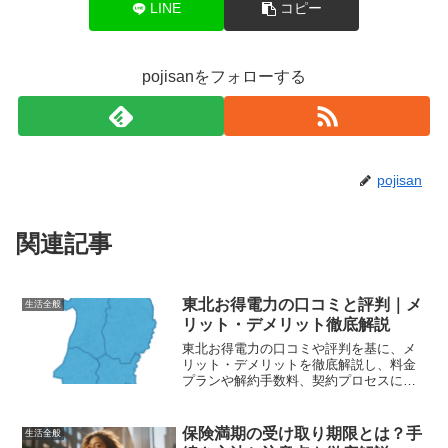
LINE
コピー
pojisanをフォローする
pojisan
関連記事
東北お得電力の口コミと評判｜メ
生活全般
リット・デメリット徹底解説
東北お得電力の口コミや評判を基に、メ
リット・デメリットを徹底解説し、料金
プランや解約手数料、契約プロセスにつ
いて詳しく紹介します。これらの情報を
元に、東北お得電力を安心して選ぶため
の参考にしてください。
保険満期の受け取り期限とは？手
生活全般