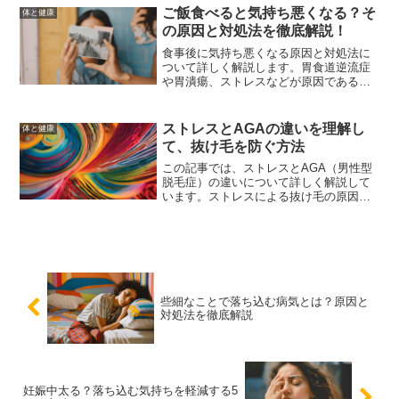
ご飯食べると気持ち悪くなる？そ
体と健康
の原因と対処法を徹底解説！
食事後に気持ち悪くなる原因と対処法に
ついて詳しく解説します。胃食道逆流症
や胃潰瘍、ストレスなどが原因である可
能性があり、食事の見直しや生活習慣の
改善、市販薬の使用が効果的です。
ストレスとAGAの違いを理解し
体と健康
て、抜け毛を防ぐ方法
この記事では、ストレスとAGA（男性型
脱毛症）の違いについて詳しく解説して
います。ストレスによる抜け毛の原因と
症状、AGAの原因と症状、そしてそれぞ
れの対策方法について説明しています。
また、抜け毛の原因を特定するためのセ
ルフチェックや、専門医に相談するタイ
ミングと方法についても紹介していま
す。この記事を読むことで、抜け毛の原
因を見極め、適切な対策を講じるための
些細なことで落ち込む病気とは？原因と
知識を得ることができます。
対処法を徹底解説
妊娠中太る？落ち込む気持ちを軽減する5