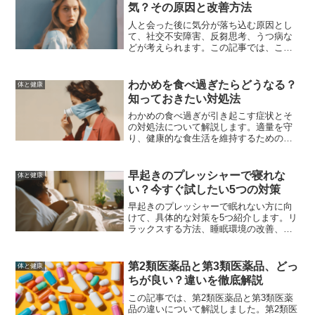
気？その原因と改善方法
人と会った後に気分が落ち込む原因とし
て、社交不安障害、反芻思考、うつ病な
どが考えられます。この記事では、これ
らの原因とその改善方法について詳しく
解説し、心の健康を守るための具体的な
方法を紹介します。
わかめを食べ過ぎたらどうなる？
体と健康
知っておきたい対処法
わかめの食べ過ぎが引き起こす症状とそ
の対処法について解説します。適量を守
り、健康的な食生活を維持するためのポ
イントを学びましょう。
早起きのプレッシャーで寝れな
体と健康
い？今すぐ試したい5つの対策
早起きのプレッシャーで眠れない方に向
けて、具体的な対策を5つ紹介します。リ
ラックスする方法、睡眠環境の改善、ス
トレス管理のテクニック、健康的な生活
習慣、専門家のアドバイスを通じて、快
適な睡眠を得るための方法を提案しま
第2類医薬品と第3類医薬品、どっ
体と健康
す。
ちが良い？違いを徹底解説
この記事では、第2類医薬品と第3類医薬
品の違いについて解説しました。第2類医