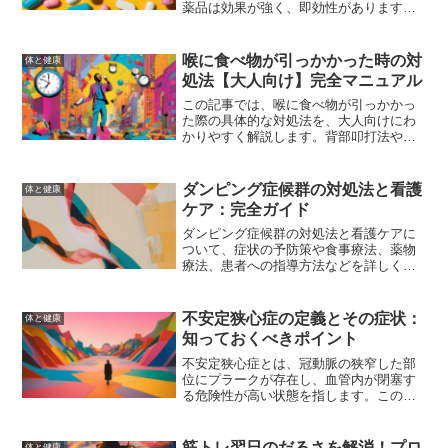
薬品は効果が強く、即効性があります
が、副作用のリスクも高いため注意が必
要です。一方、第3類医薬品は安全性が高
く、副作用のリスクが低いため、日常的
喉に食べ物が引っかかった時の対
体と健康
な使用に適しています。それぞれの特徴
処法【大人向け】完全マニュアル
を理解し、自分の症状や目的に合わせて
適切な医薬品を選ぶことが重要です。
この記事では、喉に食べ物が引っかかっ
た際の具体的な対処法を、大人向けにわ
かりやすく解説します。背部叩打法や腹
部突き上げ法（ハイムリック法）の手
順、自分で対処する方法、緊急時の注意
点と医療機関への連絡方法、そして予防
ダンピング症候群の対処法と看護
体と健康
策について詳しく説明します。
ケア：完全ガイド
ダンピング症候群の対処法と看護ケアに
ついて、症状の予防策や食事療法、薬物
療法、患者への指導方法などを詳しく解
説します。患者が快適に生活できるため
の知識と実践方法を提供します。
不安定狭心症の定義とその症状：
体と健康
知っておくべきポイント
不安定狭心症とは、冠動脈の狭窄した部
位にプラークが存在し、血管内が閉塞す
る危険性が高い状態を指します。この記
事では、不安定狭心症の定義、症状、原
因、診断方法、治療法、予防策、生活習
慣の改善について詳しく解説します。
筋トレ翌日のだるさを解消！プロ
体と健康