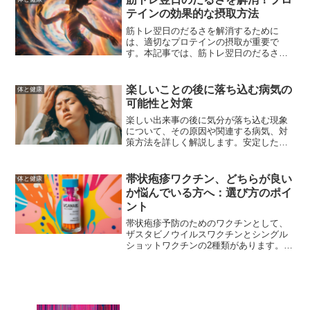
テインの効果的な摂取方法
筋トレ翌日のだるさを解消するために
は、適切なプロテインの摂取が重要で
す。本記事では、筋トレ翌日のだるさの
原因と対策、プロテインの効果的な摂取
方法について詳しく解説します。
楽しいことの後に落ち込む病気の
体と健康
可能性と対策
楽しい出来事の後に気分が落ち込む現象
について、その原因や関連する病気、対
策方法を詳しく解説します。安定したメ
ンタルヘルスを保つためのヒントを提供
します。
帯状疱疹ワクチン、どちらが良い
体と健康
か悩んでいる方へ：選び方のポイ
ント
帯状疱疹予防のためのワクチンとして、
ザスタビノウイルスワクチンとシングル
ショットワクチンの2種類があります。そ
れぞれのメリットとデメリット、効果や
副作用を比較し、最適なワクチン選びの
ポイントを解説します。医師と相談し
て、自分に合ったワクチンを選ぶための
情報を提供します。