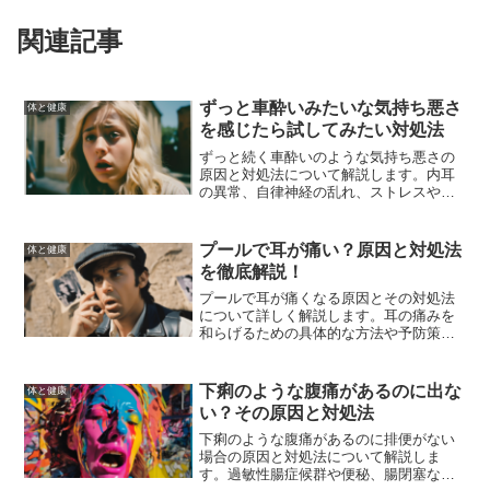
関連記事
ずっと車酔いみたいな気持ち悪さ
体と健康
を感じたら試してみたい対処法
ずっと続く車酔いのような気持ち悪さの
原因と対処法について解説します。内耳
の異常、自律神経の乱れ、ストレスやう
つ病などが原因であることが多く、適切
な対処法を見つけるためには原因を理解
し、専門の医師に相談することが重要で
プールで耳が痛い？原因と対処法
体と健康
す。日常生活でできる対策も紹介しま
を徹底解説！
す。
プールで耳が痛くなる原因とその対処法
について詳しく解説します。耳の痛みを
和らげるための具体的な方法や予防策を
知り、安心してプールを楽しむための情
報を提供します。
下痢のような腹痛があるのに出な
体と健康
い？その原因と対処法
下痢のような腹痛があるのに排便がない
場合の原因と対処法について解説しま
す。過敏性腸症候群や便秘、腸閉塞など