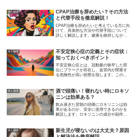
が原因となることがあり、食事の改善や
ストレスの軽減、適度な運動が効果的で
す。症状が続く場合は医師に相談するこ
CPAP治療を辞めたい？その方法
体と健康
とが重要です。
と代替手段を徹底解説！
CPAP治療を辞めたいと考えている方に向
けて、具体的な方法や代替手段について
詳しく解説します。健康を維持しなが
ら、より快適な生活を送るためのヒント
を提供します。
不安定狭心症の定義とその症状：
体と健康
知っておくべきポイント
不安定狭心症とは、冠動脈の狭窄した部
位にプラークが存在し、血管内が閉塞す
る危険性が高い状態を指します。この記
事では、不安定狭心症の定義、症状、原
因、診断方法、治療法、予防策、生活習
慣の改善について詳しく解説します。
酒で頭痛い！寝れない時にロキソ
体と健康
ニンは効果ある？
飲み過ぎた翌朝の頭痛にロキソニンは効
果があるのか、安全に使用できるのかを
解説します。ロキソニンの成分や副作
用、他の市販薬、予防方法、効果的な対
処法についても詳しく紹介します。
新生児が寝ないのは大丈夫？原因
体と健康
と解決法を徹底解説