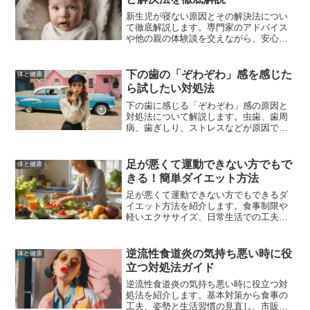
新生児が寝ない原因とその解決法につい
て徹底解説します。専門家のアドバイス
や他の親の体験談を交えながら、安心し
て赤ちゃんを眠らせるための具体的な方
法を紹介します。
下の歯の「ぞわぞわ」感を感じた
体と健康
ら試したい対処法
下の歯に感じる「ぞわぞわ」感の原因と
対処法について解説します。虫歯、歯周
病、歯ぎしり、ストレスなどが原因で発
生するこの不快感を解消するための効果
的な対策を紹介します。
足が悪くて運動できない方でもで
体と健康
きる！簡単ダイエット方法
足が悪くて運動できない方でもできるダ
イエット方法を紹介します。食事制限や
軽いエクササイズ、日常生活での工夫を
取り入れることで、無理なく健康的に痩
せることができます。
逆流性食道炎の気持ち悪い時に役
体と健康
立つ対処法ガイド
逆流性食道炎の気持ち悪い時に役立つ対
処法を紹介します。基本対策から食事の
工夫、姿勢と生活習慣の見直し、市販薬