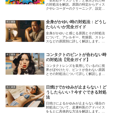
「非対応ディスクです」と表示された時
の対処法を解説。原因の特定からディス
クやレコーダーのクリーニング、設定確
認、ファームウェアのアップデート、修
理の依頼方法、再発防止策まで詳しく紹
介。
全身がかゆい時の対処法：どうし
体と健康
たらいいか完全ガイド
全身がかゆいと感じる原因とその対処法
について、アレルギー、乾燥肌、ストレ
スなどの原因別に詳しく解説します。季
節による対策や市販薬、ホームケアの方
法も紹介しています。
コンタクトのピントが合わない時
体と健康
の対処法【完全ガイド】
コンタクトレンズを装用しているのに視
界がぼやけたり、ピントが合わない原因
とその対処法について詳しく解説しま
す。度数の問題、老眼、乱視、汚れ、乾
燥など、さまざまな原因とその解決策を
紹介し、快適なコンタクトライフを取り
日焼けでかゆみが止まらない！ど
体と健康
戻すための方法を提案します。
うしたらいい？今すぐできる対処
法
日焼けによるかゆみが止まらない場合の
対処法について、皮膚科医のアドバイス
をもとに具体的な方法を解説します。冷