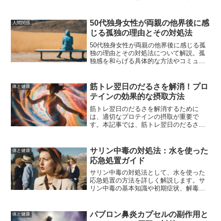
やし方、保湿方法、市販薬の選び方、予
防策など、今すぐ実践できる対処法を紹
介します。
50代独身女性が両親の他界後に感
人間関係
じる孤独の理由とその対処法
50代独身女性が両親の他界後に感じる孤
独の理由とその対処法について解説。孤
独感を和らげる具体的な方法やコミュニ
ティの活用、経済的な不安解消のアドバ
イス、健康維持のための生活習慣、自己
肯定感を高めるアプローチ、成功事例を
筋トレ翌日のだるさを解消！プロ
体と健康
紹介。
テインの効果的な摂取方法
筋トレ翌日のだるさを解消するために
は、適切なプロテインの摂取が重要で
す。本記事では、筋トレ翌日のだるさの
原因と対策、プロテインの効果的な摂取
方法について詳しく解説します。
サリン中毒の対処法：水を使った
体と健康
応急処置ガイド
サリン中毒の対処法として、水を使った
応急処置の方法を詳しく解説します。サ
リン中毒の基本知識や初期症状、解毒剤
の使用方法、予防策についても紹介し、
緊急時に備えるための情報を提供しま
す。
パブロン鼻炎カプセルの副作用と
体と健康