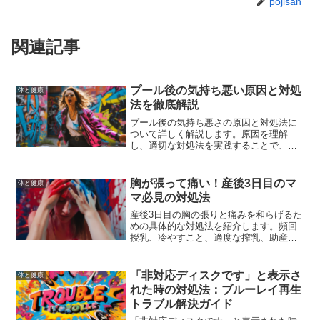
pojisan
関連記事
プール後の気持ち悪い原因と対処
体と健康
法を徹底解説
プール後の気持ち悪さの原因と対処法に
ついて詳しく解説します。原因を理解
し、適切な対処法を実践することで、次
回のプールの後も快適に過ごせるように
なります。
胸が張って痛い！産後3日目のマ
体と健康
マ必見の対処法
産後3日目の胸の張りと痛みを和らげるた
めの具体的な対処法を紹介します。頻回
授乳、冷やすこと、適度な搾乳、助産師
の乳房マッサージなどの方法を実践し、
痛みを軽減しましょう。無理をせず、自
分の体と向き合いながら対処していくこ
「非対応ディスクです」と表示さ
体と健康
とが大切です。
れた時の対処法：ブルーレイ再生
トラブル解決ガイド