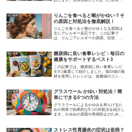
和らげるのか、予防策や生活習慣の改善
方法についても詳しく紹介します。
りんごを食べると喉がかゆい？そ
体と健康
の原因と対処法を徹底解説！
りんごを食べると喉がかゆくなる原因は
主にアレルギー反応です。この記事で
は、りんごアレルギーの原因、症状、対
処法、予防策について詳しく解説し、り
んごを安心して楽しむための方法を紹介
します。
糖尿病に良い食事レシピ：毎日の
体と健康
健康をサポートするベスト3
この記事では、糖尿病に良い食事レシピ
を3つ厳選して紹介しました。低GI値の食
材を使用したレシピは、血糖値のコント
ロールに役立ち、健康的な食生活をサポ
ートします。日常の食事に取り入れて、
糖尿病の管理に役立ててください。
グラスウール かゆい 対処法！簡
体と健康
単にできる5つの方法
グラスウールによるかゆみを和らげるた
めの簡単で効果的な5つの対処法を紹介し
ます。かゆみの原因や再発防止のための
予防策、家庭でできる対策、専門家のア
ドバイス、医師の診察が必要な場合につ
いて詳しく解説します。
ストレス性胃腸炎の症状は仮病？
体と健康