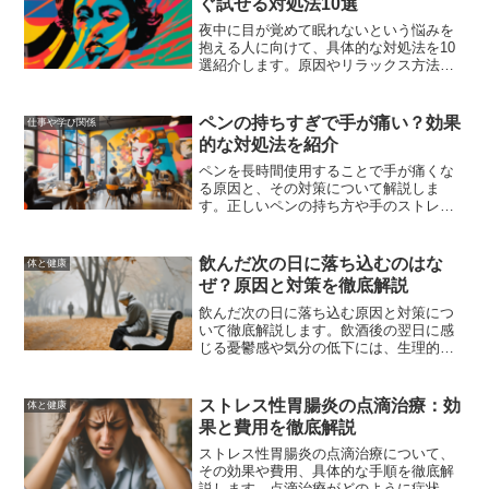
ぐ試せる対処法10選
夜中に目が覚めて眠れないという悩みを
抱える人に向けて、具体的な対処法を10
選紹介します。原因やリラックス方法、
睡眠環境の整え方、規則正しい生活リズ
ムの重要性、ストレス管理の方法など、
睡眠の質を向上させるための情報を提供
ペンの持ちすぎで手が痛い？効果
仕事や学び関係
します。
的な対処法を紹介
ペンを長時間使用することで手が痛くな
る原因と、その対策について解説しま
す。正しいペンの持ち方や手のストレッ
チ方法、おすすめの筆記具、作業環境の
改善方法を紹介し、快適な筆記作業を目
指します。
飲んだ次の日に落ち込むのはな
体と健康
ぜ？原因と対策を徹底解説
飲んだ次の日に落ち込む原因と対策につ
いて徹底解説します。飲酒後の翌日に感
じる憂鬱感や気分の低下には、生理的な
理由があります。この記事では、その原
因と具体的な対策、健康的な飲酒習慣を
身につけるためのヒントを紹介します。
ストレス性胃腸炎の点滴治療：効
体と健康
飲酒後の翌日も元気に過ごすための方法
果と費用を徹底解説
を学びましょう。
ストレス性胃腸炎の点滴治療について、
その効果や費用、具体的な手順を徹底解
説します。点滴治療がどのように症状を