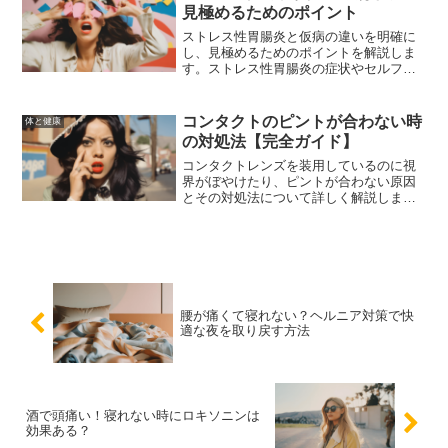
見極めるためのポイント
ストレス性胃腸炎と仮病の違いを明確に
し、見極めるためのポイントを解説しま
す。ストレス性胃腸炎の症状やセルフチ
ェック方法、仮病を見破るためのポイン
ト、適切な対処法と予防策について詳し
く説明します。
コンタクトのピントが合わない時
体と健康
の対処法【完全ガイド】
コンタクトレンズを装用しているのに視
界がぼやけたり、ピントが合わない原因
とその対処法について詳しく解説しま
す。度数の問題、老眼、乱視、汚れ、乾
燥など、さまざまな原因とその解決策を
紹介し、快適なコンタクトライフを取り
戻すための方法を提案します。
腰が痛くて寝れない？ヘルニア対策で快
適な夜を取り戻す方法
酒で頭痛い！寝れない時にロキソニンは
効果ある？