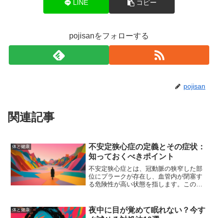
LINE
コピー
pojisanをフォローする
pojisan
関連記事
不安定狭心症の定義とその症状：
体と健康
知っておくべきポイント
不安定狭心症とは、冠動脈の狭窄した部
位にプラークが存在し、血管内が閉塞す
る危険性が高い状態を指します。この記
事では、不安定狭心症の定義、症状、原
因、診断方法、治療法、予防策、生活習
慣の改善について詳しく解説します。
夜中に目が覚めて眠れない？今す
体と健康