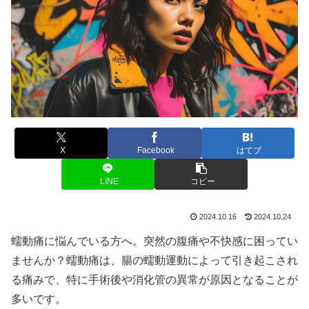
X
Facebook
はてブ
LINE
コピー
2024.10.16
2024.10.24
蠕動痛に悩んでいる方へ。突然の腹痛や不快感に困ってい
ませんか？蠕動痛は、腸の蠕動運動によって引き起こされ
る痛みで、特に手術後や消化管の異常が原因となることが
多いです。