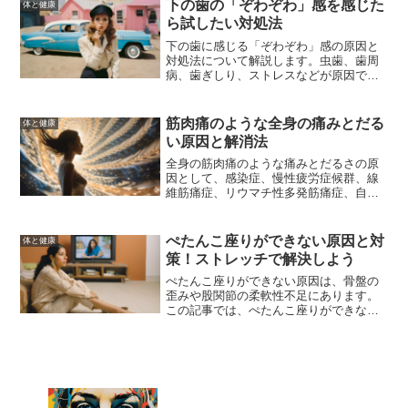
に相談することで、食欲不振の改善を目
下の歯の「ぞわぞわ」感を感じた
体と健康
指します。
ら試したい対処法
下の歯に感じる「ぞわぞわ」感の原因と
対処法について解説します。虫歯、歯周
病、歯ぎしり、ストレスなどが原因で発
生するこの不快感を解消するための効果
的な対策を紹介します。
筋肉痛のような全身の痛みとだる
体と健康
い原因と解消法
全身の筋肉痛のような痛みとだるさの原
因として、感染症、慢性疲労症候群、線
維筋痛症、リウマチ性多発筋痛症、自律
神経失調症などが考えられます。この記
事では、これらの原因と対処法について
詳しく解説し、症状が続く場合の受診の
ぺたんこ座りができない原因と対
体と健康
目安も紹介します。
策！ストレッチで解決しよう
ぺたんこ座りができない原因は、骨盤の
歪みや股関節の柔軟性不足にあります。
この記事では、ぺたんこ座りができない
原因と、その改善方法について詳しく解
説します。ストレッチやエクササイズを
取り入れ、健康的な体を手に入れましょ
う。