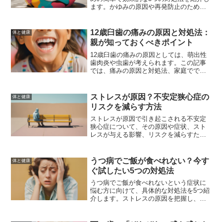
ます。かゆみの原因や再発防止のための
予防策、家庭でできる対策、専門家のア
ドバイス、医師の診察が必要な場合につ
いて詳しく解説します。
12歳臼歯の痛みの原因と対処法：
体と健康
親が知っておくべきポイント
12歳臼歯の痛みの原因としては、萌出性
歯肉炎や虫歯が考えられます。この記事
では、痛みの原因と対処法、家庭ででき
るケア、歯科医に相談するタイミング、
そして予防策について詳しく解説しま
す。
ストレスが原因？不安定狭心症の
体と健康
リスクを減らす方法
ストレスが原因で引き起こされる不安定
狭心症について、その原因や症状、スト
レスが与える影響、リスクを減らすため
の具体的な方法を解説します。適切な対
策を講じることで、不安定狭心症のリス
クを大幅に減らすことができます。
うつ病でご飯が食べれない？今す
体と健康
ぐ試したい5つの対処法
うつ病でご飯が食べれないという症状に
悩む方に向けて、具体的な対処法を5つ紹
介します。ストレスの原因を把握し、生
活習慣を見直し、消化に良い食事を選
び、少量ずつ食べること、そして専門家