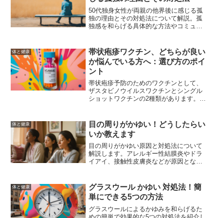
50代独身女性が両親の他界後に感じる孤
独の理由とその対処法について解説。孤
独感を和らげる具体的な方法やコミュニ
ティの活用、経済的な不安解消のアドバ
イス、健康維持のための生活習慣、自己
肯定感を高めるアプローチ、成功事例を
帯状疱疹ワクチン、どちらが良い
体と健康
紹介。
か悩んでいる方へ：選び方のポイ
ント
帯状疱疹予防のためのワクチンとして、
ザスタビノウイルスワクチンとシングル
ショットワクチンの2種類があります。そ
れぞれのメリットとデメリット、効果や
副作用を比較し、最適なワクチン選びの
ポイントを解説します。医師と相談し
目の周りがかゆい！どうしたらい
体と健康
て、自分に合ったワクチンを選ぶための
いか教えます
情報を提供します。
目の周りがかゆい原因と対処法について
解説します。アレルギー性結膜炎やドラ
イアイ、接触性皮膚炎などが原因となる
ことが多く、具体的な対処法や市販薬の
選び方、予防策について詳しく説明しま
す。目のかゆみが続く場合は、専門医の
グラスウール かゆい 対処法！簡
体と健康
診察を受けることをお勧めします。
単にできる5つの方法
グラスウールによるかゆみを和らげるた
めの簡単で効果的な5つの対処法を紹介し