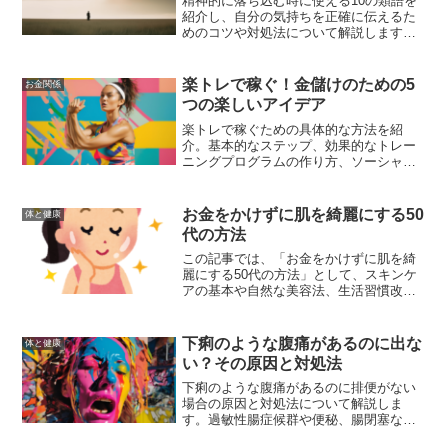
精神的に落ち込む時に使える10の類語を
紹介し、自分の気持ちを正確に伝えるた
めのコツや対処法について解説します。
適切な言葉を使うことで、他人からの理
解や共感を得やすくなります。
楽トレで稼ぐ！金儲けのための5
お金関係
つの楽しいアイデア
楽トレで稼ぐための具体的な方法を紹
介。基本的なステップ、効果的なトレー
ニングプログラムの作り方、ソーシャル
メディアを活用した収益化の方法、オン
ラインフィットネスビジネスの成功事
例、楽しいトレーニングでファンベース
お金をかけずに肌を綺麗にする50
体と健康
を築く方法、収益を最大化するためのマ
代の方法
ーケティング戦略について解説。
この記事では、「お金をかけずに肌を綺
麗にする50代の方法」として、スキンケ
アの基本や自然な美容法、生活習慣改善
のポイント、自宅ケアのヒント、食事の
改善、適度な運動などについて詳しく解
説しました。
下痢のような腹痛があるのに出な
体と健康
い？その原因と対処法
下痢のような腹痛があるのに排便がない
場合の原因と対処法について解説しま
す。過敏性腸症候群や便秘、腸閉塞など
が原因となることがあり、食事の改善や