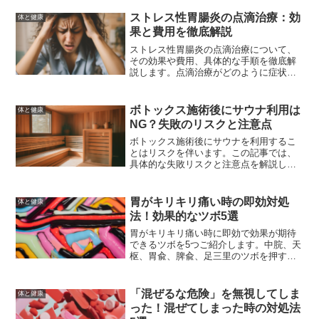
ストレスの軽減、適度な運動が効果的で
す。症状が続く場合は医師に相談するこ
ストレス性胃腸炎の点滴治療：効
体と健康
とが重要です。
果と費用を徹底解説
ストレス性胃腸炎の点滴治療について、
その効果や費用、具体的な手順を徹底解
説します。点滴治療がどのように症状を
和らげるのか、予防策や生活習慣の改善
方法についても詳しく紹介します。
ボトックス施術後にサウナ利用は
体と健康
NG？失敗のリスクと注意点
ボトックス施術後にサウナを利用するこ
とはリスクを伴います。この記事では、
具体的な失敗リスクと注意点を解説し、
適切なケア方法を紹介します。これによ
り、施術後も安心して美容効果を維持す
るための情報を提供します。
胃がキリキリ痛い時の即効対処
体と健康
法！効果的なツボ5選
胃がキリキリ痛い時に即効で効果が期待
できるツボを5つご紹介します。中脘、天
枢、胃兪、脾兪、足三里のツボを押すこ
とで、痛みを和らげる方法を詳しく解説
します。また、ツボ押しの効果を最大限
に引き出すコツや、生活習慣の改善方法
「混ぜるな危険」を無視してしま
体と健康
も併せて紹介します。
った！混ぜてしまった時の対処法