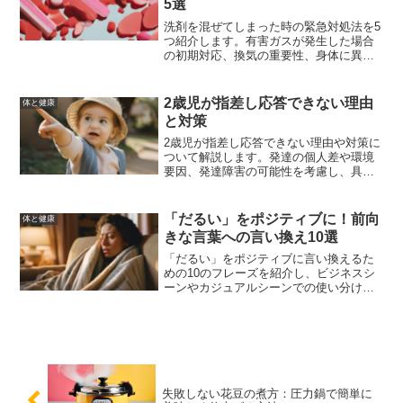
5選
洗剤を混ぜてしまった時の緊急対処法を5
つ紹介します。有害ガスが発生した場合
の初期対応、換気の重要性、身体に異常
を感じた場合の対処法、事故を未然に防
ぐための予防策について詳しく解説しま
す。
2歳児が指差し応答できない理由
体と健康
と対策
2歳児が指差し応答できない理由や対策に
ついて解説します。発達の個人差や環境
要因、発達障害の可能性を考慮し、具体
的な対策や専門家への相談方法、家庭で
できる練習方法を紹介します。他の親の
経験談も参考にしながら、お子さんの成
「だるい」をポジティブに！前向
体と健康
長を見守りましょう。
きな言葉への言い換え10選
「だるい」をポジティブに言い換えるた
めの10のフレーズを紹介し、ビジネスシ
ーンやカジュアルシーンでの使い分け
や、ポジティブな言葉を使うことで得ら
れる効果について解説します。
失敗しない花豆の煮方：圧力鍋で簡単に