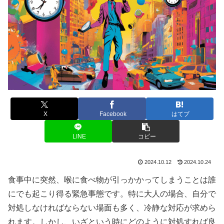
X
Facebook
はてブ
LINE
コピー
2024.10.12
2024.10.24
食事中に突然、喉に食べ物が引っかかってしまうことは誰
にでも起こり得る緊急事態です。特に大人の場合、自分で
対処しなければならない場面も多く、冷静な対応が求めら
れます。しかし、いざという時にどのように対処すれば良