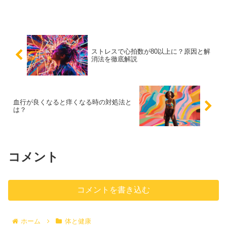
ジ、サプリメント、健康的な生活習慣を
紹介し、自信を取り戻すためのヒントを
提供します。
ストレスで心拍数が80以上に？原因と解
消法を徹底解説
血行が良くなると痒くなる時の対処法と
は？
コメント
コメントを書き込む
ホーム
体と健康