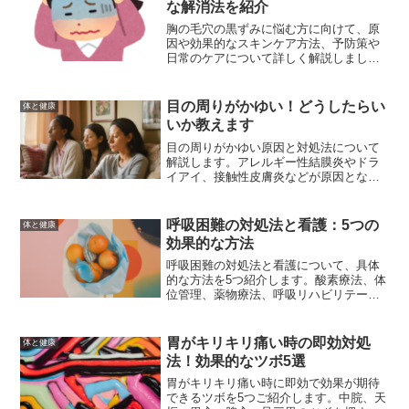
な解消法を紹介
胸の毛穴の黒ずみに悩む方に向けて、原
因や効果的なスキンケア方法、予防策や
日常のケアについて詳しく解説しまし
た。この記事を参考にして、胸の毛穴の
黒ずみを解消し、自信を持った美しい肌
を手に入れましょう。
目の周りがかゆい！どうしたらい
体と健康
いか教えます
目の周りがかゆい原因と対処法について
解説します。アレルギー性結膜炎やドラ
イアイ、接触性皮膚炎などが原因となる
ことが多く、具体的な対処法や市販薬の
選び方、予防策について詳しく説明しま
す。目のかゆみが続く場合は、専門医の
呼吸困難の対処法と看護：5つの
体と健康
診察を受けることをお勧めします。
効果的な方法
呼吸困難の対処法と看護について、具体
的な方法を5つ紹介します。酸素療法、体
位管理、薬物療法、呼吸リハビリテーシ
ョン、心理的サポートを通じて、患者の
苦しみを軽減し、安心感を提供する方法
を解説します。
胃がキリキリ痛い時の即効対処
体と健康
法！効果的なツボ5選
胃がキリキリ痛い時に即効で効果が期待
できるツボを5つご紹介します。中脘、天