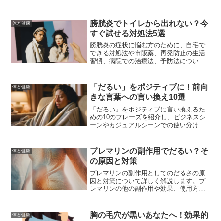
膀胱炎でトイレから出れない？今
体と健康
すぐ試せる対処法5選
膀胱炎の症状に悩む方のために、自宅で
できる対処法や市販薬、再発防止の生活
習慣、病院での治療法、予防法について
詳しく解説します。
「だるい」をポジティブに！前向
体と健康
きな言葉への言い換え10選
「だるい」をポジティブに言い換えるた
めの10のフレーズを紹介し、ビジネスシ
ーンやカジュアルシーンでの使い分け
や、ポジティブな言葉を使うことで得ら
れる効果について解説します。
プレマリンの副作用でだるい？そ
体と健康
の原因と対策
プレマリンの副作用としてのだるさの原
因と対策について詳しく解説します。プ
レマリンの他の副作用や効果、使用方法
についても触れ、だるさを軽減するため
の生活習慣や医師に相談すべきタイミン
グについても説明します。
胸の毛穴が黒いあなたへ！効果的
体と健康