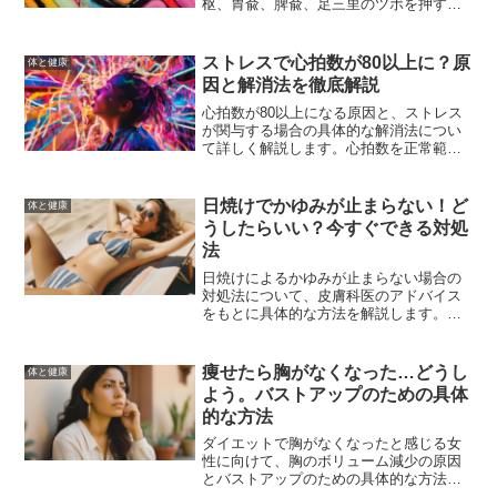
枢、胃兪、脾兪、足三里のツボを押すこ
とで、痛みを和らげる方法を詳しく解説
します。また、ツボ押しの効果を最大限
に引き出すコツや、生活習慣の改善方法
ストレスで心拍数が80以上に？原
体と健康
も併せて紹介します。
因と解消法を徹底解説
心拍数が80以上になる原因と、ストレス
が関与する場合の具体的な解消法につい
て詳しく解説します。心拍数を正常範囲
に戻し、健康を守るための対策を一緒に
見つけましょう。
日焼けでかゆみが止まらない！ど
体と健康
うしたらいい？今すぐできる対処
法
日焼けによるかゆみが止まらない場合の
対処法について、皮膚科医のアドバイス
をもとに具体的な方法を解説します。冷
やし方、保湿方法、市販薬の選び方、予
防策など、今すぐ実践できる対処法を紹
介します。
痩せたら胸がなくなった…どうし
体と健康
よう。バストアップのための具体
的な方法
ダイエットで胸がなくなったと感じる女
性に向けて、胸のボリューム減少の原因
とバストアップのための具体的な方法を
解説。食事法、エクササイズ、マッサー