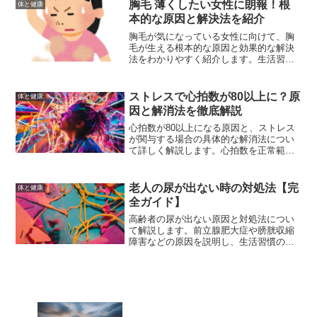
詳しく解説し、症状が続く場合の受診の
胸毛 薄くしたい女性に朗報！根
体と健康
目安も紹介します。
本的な原因と解決法を紹介
胸毛が気になっている女性に向けて、胸
毛が生える根本的な原因と効果的な解決
法をわかりやすく紹介します。生活習慣
やホルモンバランスの整える方法から自
宅でできる対策、専門的な処理方法ま
で、総合的なケアを提案します。
ストレスで心拍数が80以上に？原
体と健康
因と解消法を徹底解説
心拍数が80以上になる原因と、ストレス
が関与する場合の具体的な解消法につい
て詳しく解説します。心拍数を正常範囲
に戻し、健康を守るための対策を一緒に
見つけましょう。
老人の尿が出ない時の対処法【完
体と健康
全ガイド】
高齢者の尿が出ない原因と対処法につい
て解説します。前立腺肥大症や膀胱収縮
障害などの原因を説明し、生活習慣の改
善や薬物療法、手術療法などの具体的な
対処法を紹介します。また、排尿障害を
予防するためのヒントやよくある質問に
も答えます。