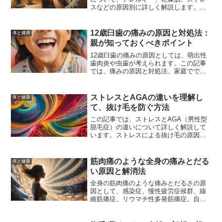
スなどの原因別に詳しく解説します。季
節による対策や市販薬、ホームケアの方
法も紹介しています。
12歳臼歯の痛みの原因と対処法：
体と健康
親が知っておくべきポイント
12歳臼歯の痛みの原因としては、萌出性
歯肉炎や虫歯が考えられます。この記事
では、痛みの原因と対処法、家庭ででき
るケア、歯科医に相談するタイミング、
そして予防策について詳しく解説しま
す。
ストレスとAGAの違いを理解し
体と健康
て、抜け毛を防ぐ方法
この記事では、ストレスとAGA（男性型
脱毛症）の違いについて詳しく解説して
います。ストレスによる抜け毛の原因と
症状、AGAの原因と症状、そしてそれぞ
れの対策方法について説明しています。
また、抜け毛の原因を特定するためのセ
筋肉痛のような全身の痛みとだる
体と健康
ルフチェックや、専門医に相談するタイ
い原因と解消法
ミングと方法についても紹介していま
す。この記事を読むことで、抜け毛の原
全身の筋肉痛のような痛みとだるさの原
因を見極め、適切な対策を講じるための
因として、感染症、慢性疲労症候群、線
知識を得ることができます。
維筋痛症、リウマチ性多発筋痛症、自律
神経失調症などが考えられます。この記
事では、これらの原因と対処法について