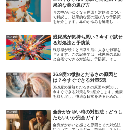
果的な薬の選び方
耳の中がかゆくなる原因と対処法につい
て解説し、効果的な薬の選び方や予防策
を紹介します。耳のかゆみを解消し、快
適な生活を取り戻しましょう。
残尿感が気持ち悪い？今すぐ試せ
体と健康
る対処法と予防策
残尿感が続くと日常生活に大きな影響を
与えます。この記事では、残尿感の原因
と自宅でできる対処法、予防策、そして
病院での治療法について詳しく解説しま
す。これを読んで、快適な日常生活を取
り戻しましょう。
36.9度の微熱とだるさの原因と
体と健康
は？今すぐできる対策5選
36.9度の微熱とだるさの原因を解説し、
今すぐできる対策を5つ紹介します。健康
を取り戻し、快適な日常を送るためのヒ
ントを提供します。
全身がかゆい時の対処法：どうし
体と健康
たらいいか完全ガイド
全身がかゆいと感じる原因とその対処法
について、アレルギー、乾燥肌、ストレ