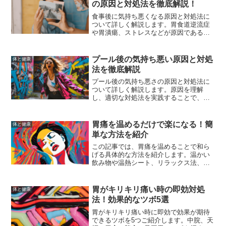
の原因と対処法を徹底解説！
食事後に気持ち悪くなる原因と対処法に
ついて詳しく解説します。胃食道逆流症
や胃潰瘍、ストレスなどが原因である可
能性があり、食事の見直しや生活習慣の
改善、市販薬の使用が効果的です。
プール後の気持ち悪い原因と対処
体と健康
法を徹底解説
プール後の気持ち悪さの原因と対処法に
ついて詳しく解説します。原因を理解
し、適切な対処法を実践することで、次
回のプールの後も快適に過ごせるように
なります。
胃痛を温めるだけで楽になる！簡
体と健康
単な方法を紹介
この記事では、胃痛を温めることで和ら
げる具体的な方法を紹介します。温かい
飲み物や温熱シート、リラックス法、消
化に良い食べ物の選び方など、簡単に実
践できる対処法をまとめました。
胃がキリキリ痛い時の即効対処
体と健康
法！効果的なツボ5選
胃がキリキリ痛い時に即効で効果が期待
できるツボを5つご紹介します。中脘、天