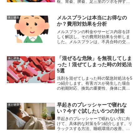
枢、胃兪、脾兪、足三里のツボを押すこ
とで、痛みを和らげる方法を詳しく解説
します。また、ツボ押しの効果を最大限
に引き出すコツや、生活習慣の改善方法
メルスプランは本当にお得なの
体と健康
も併せて紹介します。
か？費用対効果を分析
メルスプランの料金やサービス内容を詳
しく解説し、その費用対効果を分析しま
した。メルスプランは、不具合時の交換
保証や定期的な眼科検診を含むことで、
コストパフォーマンスに優れたサービス
と言えます。その他の購入方法と比較し
「混ぜるな危険」を無視してしま
体と健康
ても、多くの利点があり、お得に利用す
った！混ぜてしまった時の対処法
るための方法も紹介しました。
5選
洗剤を混ぜてしまった時の緊急対処法を5
つ紹介します。有害ガスが発生した場合
の初期対応、換気の重要性、身体に異常
を感じた場合の対処法、事故を未然に防
ぐための予防策について詳しく解説しま
す。
早起きのプレッシャーで寝れな
体と健康
い？今すぐ試したい5つの対策
早起きのプレッシャーで眠れない方に向
けて、具体的な対策を5つ紹介します。リ
ラックスする方法、睡眠環境の改善、ス
トレス管理のテクニック、健康的な生活
習慣、専門家のアドバイスを通じて、快