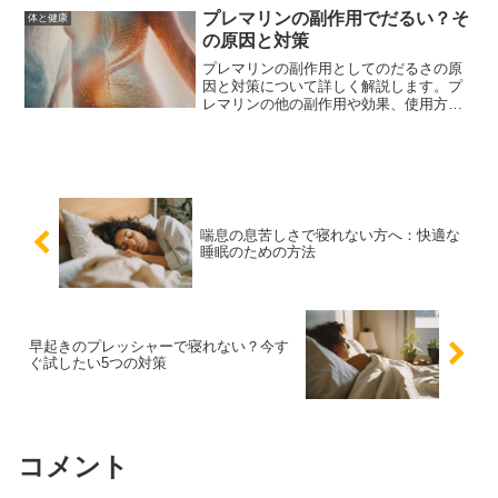
適な睡眠を得るための方法を提案しま
プレマリンの副作用でだるい？そ
体と健康
す。
の原因と対策
プレマリンの副作用としてのだるさの原
因と対策について詳しく解説します。プ
レマリンの他の副作用や効果、使用方法
についても触れ、だるさを軽減するため
の生活習慣や医師に相談すべきタイミン
グについても説明します。
喘息の息苦しさで寝れない方へ：快適な
睡眠のための方法
早起きのプレッシャーで寝れない？今す
ぐ試したい5つの対策
コメント