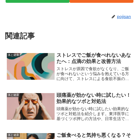
pojisan
関連記事
ストレスでご飯が食べれないあな
体と健康
たへ：点滴の効果と改善方法
ストレスが原因で食欲がなくなり、ご飯
が食べれないという悩みを抱えている方
に向けて、ストレスによる食欲不振の原
因と対処法、点滴の効果や適用条件につ
いて詳しく解説します。健康を取り戻す
ための具体的な方法を紹介します。
頭痛薬が効かない時に試したい！
体と健康
効果的なツボと対処法
頭痛薬が効かない時に試したい効果的な
ツボと対処法を紹介します。東洋医学に
基づくツボ押しの方法や、日常生活で取
り入れやすい対処法を詳しく解説しま
す。頭痛を和らげ、快適な日常生活を送
りましょう。
ご飯食べると気持ち悪くなる？そ
体と健康