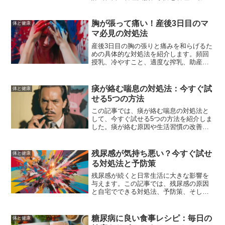
情報を詳しく解説します。患者の健康を
守り、生活の質を向上させるための知識
を提供します。
胸が張って痛い！産後3日目のマ
体と健康
マ必見の対処法
産後3日目の胸の張りと痛みを和らげるた
めの具体的な対処法を紹介します。頻回
授乳、冷やすこと、適度な搾乳、助産師
の乳房マッサージなどの方法を実践し、
痛みを軽減しましょう。無理をせず、自
分の体と向き合いながら対処していくこ
痰が絡む喘息の対処法：今すぐ試
体と健康
とが大切です。
せる5つの方法
この記事では、痰が絡む喘息の対処法と
して、今すぐ試せる5つの方法を紹介しま
した。痰が絡む原因や生活習慣の改善、
医師のアドバイス、病院受診の目安、長
期的な予防策について詳しく解説してい
ます。これらの対策を実践することで、
残尿感が気持ち悪い？今すぐ試せ
体と健康
痰が絡む症状を緩和し、快適な生活を取
る対処法と予防策
り戻す手助けとなるでしょう。
残尿感が続くと日常生活に大きな影響を
与えます。この記事では、残尿感の原因
と自宅でできる対処法、予防策、そして
病院での治療法について詳しく解説しま
す。これを読んで、快適な日常生活を取
り戻しましょう。
糖尿病に良い食事レシピ：毎日の
体と健康