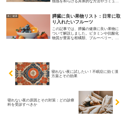
独感を和らげる具体的な方法やコミュニ
ティの活用、経済的な不安解消のアドバ
イス、健康維持のための生活習慣、自己
肯定感を高めるアプローチ、成功事例を
膵臓に良い果物リスト：日常に取
体と健康
紹介。
り入れたいフルーツ
この記事では、膵臓の健康に良い果物に
ついて解説しました。ビタミンや抗酸化
物質が豊富な柑橘類、ブルーベリー、ス
トロベリーなどが特に効果的です。これ
らの果物を日常の食事に取り入れること
で、膵臓の健康を維持し、全体的な健康
もサポートできます。
寝れない夜に試したい！不眠症に効く漢
方薬とその効果
寝れない夜の原因とその対策：どの診療
科を受診すべきか