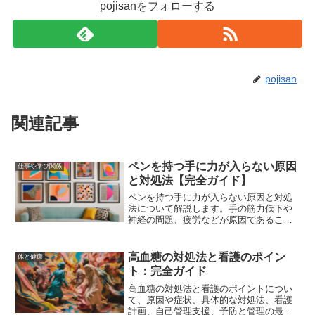
pojisanをフォローする
pojisan
関連記事
ペンを持つ手に力が入らない原因
仕事や学び関係
と対処法【完全ガイド】
ペンを持つ手に力が入らない原因と対処
法について解説します。手の筋力低下や
神経の問題、疲労などが原因であること
が多く、筋力トレーニングやストレッ
チ、医師の診断と治療が効果的です。日
常生活での工夫や予防策も紹介します。
高血糖の対処法と看護のポイン
体と健康
ト：完全ガイド
高血糖の対処法と看護のポイントについ
て、原因や症状、具体的な対処法、看護
計画、自己管理支援、予防と管理の最新