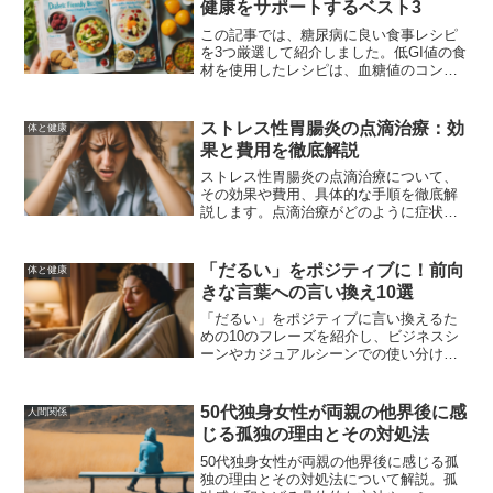
健康をサポートするベスト3
この記事では、糖尿病に良い食事レシピ
を3つ厳選して紹介しました。低GI値の食
材を使用したレシピは、血糖値のコント
ロールに役立ち、健康的な食生活をサポ
ートします。日常の食事に取り入れて、
糖尿病の管理に役立ててください。
ストレス性胃腸炎の点滴治療：効
体と健康
果と費用を徹底解説
ストレス性胃腸炎の点滴治療について、
その効果や費用、具体的な手順を徹底解
説します。点滴治療がどのように症状を
和らげるのか、予防策や生活習慣の改善
方法についても詳しく紹介します。
「だるい」をポジティブに！前向
体と健康
きな言葉への言い換え10選
「だるい」をポジティブに言い換えるた
めの10のフレーズを紹介し、ビジネスシ
ーンやカジュアルシーンでの使い分け
や、ポジティブな言葉を使うことで得ら
れる効果について解説します。
50代独身女性が両親の他界後に感
人間関係
じる孤独の理由とその対処法
50代独身女性が両親の他界後に感じる孤
独の理由とその対処法について解説。孤