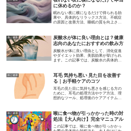
に休めるのか？
眠れない夜に横になるだけで得られる効
果や、具体的なリラックス方法、不眠症
の原因と改善方法、睡眠の質を向上させ
る生活習慣、眠れない夜を乗り越えるた
めの対策について詳しく解説します。
炭酸水が体に良い理由とは？健康
体と健康
志向のあなたにおすすめの飲み方
炭酸水が体に良い理由として、消化促進
やダイエット効果、美肌効果が挙げられ
ます。この記事では、炭酸水の具体的な
健康効果と飲み方のポイント、デメリッ
トや注意点について詳しく解説します。
健康志向のあなたにとって、炭酸水を日
耳毛 気持ち悪い 見た目を改善す
体と健康
常生活に取り入れるメリットを徹底解説
る｜お手軽ケアのコツ
します。
耳毛の見た目に気持ち悪さを感じる方の
ために、耳毛の処理方法やケア方法、理
想的なツール、処理後のケアアイテム、
日常生活の改善ポイントについて詳細に
解説。これらの情報を参考に、耳毛に関
する悩みを解消し、自信を持って日々を
喉に食べ物が引っかかった時の対
体と健康
過ごしましょう。
処法【大人向け】完全マニュアル
この記事では、喉に食べ物が引っかかっ
た際の具体的な対処法を、大人向けにわ