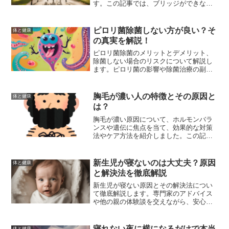
す。この記事では、ブリッジができない
理由とその解決方法について詳しく解説
し、具体的なエクササイズやストレッチ
方法を紹介します。ブリッジができるよ
ピロリ菌除菌しない方が良い？そ
体と健康
うになるための練習方法や、その効果と
の真実を解説！
メリットについても説明します。
ピロリ菌除菌のメリットとデメリット、
除菌しない場合のリスクについて解説し
ます。ピロリ菌の影響や除菌治療の副作
用、除菌しない場合の健康管理法を詳し
く紹介し、医師と相談して最適な選択を
するためのガイドを提供します。
胸毛が濃い人の特徴とその原因と
体と健康
は？
胸毛が濃い原因について、ホルモンバラ
ンスや遺伝に焦点を当て、効果的な対策
法やケア方法を紹介しました。この記事
を参考にして、胸毛の悩みを解消し、自
信を持って日常を過ごしましょう。
新生児が寝ないのは大丈夫？原因
体と健康
と解決法を徹底解説
新生児が寝ない原因とその解決法につい
て徹底解説します。専門家のアドバイス
や他の親の体験談を交えながら、安心し
て赤ちゃんを眠らせるための具体的な方
法を紹介します。
寝れない夜に横になるだけで本当
体と健康