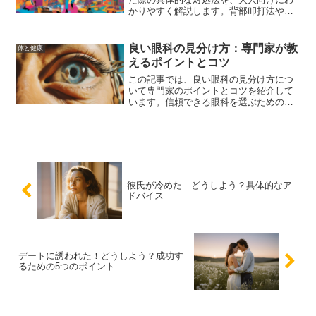
かりやすく解説します。背部叩打法や腹
部突き上げ法（ハイムリック法）の手
順、自分で対処する方法、緊急時の注意
点と医療機関への連絡方法、そして予防
良い眼科の見分け方：専門家が教
体と健康
策について詳しく説明します。
えるポイントとコツ
この記事では、良い眼科の見分け方につ
いて専門家のポイントとコツを紹介して
います。信頼できる眼科を選ぶための基
本的な特徴や設備のチェック方法、口コ
ミや評価の活用方法、具体的な基準につ
いて解説しています。
彼氏が冷めた…どうしよう？具体的なア
ドバイス
デートに誘われた！どうしよう？成功す
るための5つのポイント