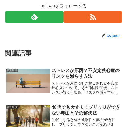
pojisanをフォローする
pojisan
関連記事
ストレスが原因？不安定狭心症の
体と健康
リスクを減らす方法
ストレスが原因で引き起こされる不安定
狭心症について、その原因や症状、スト
レスが与える影響、リスクを減らすため
の具体的な方法を解説します。適切な対
策を講じることで、不安定狭心症のリス
クを大幅に減らすことができます。
40代でも大丈夫！ブリッジができ
体と健康
ない理由とその解決法
40代になると体の柔軟性や筋力が低下
し、ブリッジができないことがありま