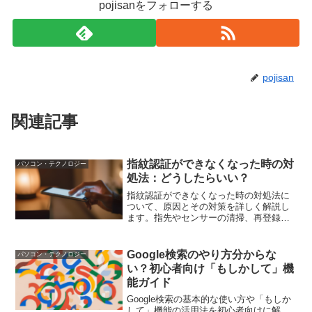
pojisanをフォローする
pojisan
関連記事
指紋認証ができなくなった時の対
パソコン・テクノロジー
処法：どうしたらいい？
指紋認証ができなくなった時の対処法に
ついて、原因とその対策を詳しく解説し
ます。指先やセンサーの清掃、再登録、
OSのアップデートなど、簡単なステップ
で問題を解決し、再びスムーズに指紋認
証を利用できるようにしましょう。
Google検索のやり方分からな
パソコン・テクノロジー
い？初心者向け「もしかして」機
能ガイド
Google検索の基本的な使い方や「もしか
して」機能の活用法を初心者向けに解