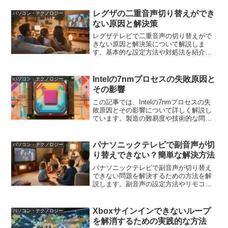
で、具体的な手順を解説します。
レグザの二重音声切り替えができ
パソコン・テクノロジー
ない原因と解決策
レグザテレビで二重音声の切り替えがで
きない原因と解決策について解説しま
す。基本的な設定方法や対処法を紹介
し、問題が解決しない場合のサポート情
報も提供します。
Intelの7nmプロセスの失敗原因と
パソコン・テクノロジー
その影響
この記事では、Intelの7nmプロセスの失
敗原因とその影響について詳しく解説し
ています。製造の難易度や技術的な問
題、スケジュールの遅延が原因となり、
市場競争力や株価、ブランドイメージに
大きな影響を与えました。他の半導体企
パナソニックテレビで副音声が切
パソコン・テクノロジー
業との比較や、Intelの再挑戦と今後の展
り替えできない？簡単な解決方法
望についても考察し、7nmプロセス技術
の未来と課題についてまとめています。
パナソニックテレビで副音声が切り替え
できない問題を解決するための方法を解
説します。副音声の設定方法やリモコン
の操作手順、トラブルシューティングの
方法を詳しく説明し、よくある質問にも
答えます。
Xboxサインインできないループ
パソコン・テクノロジー
を解消するための実践的な方法