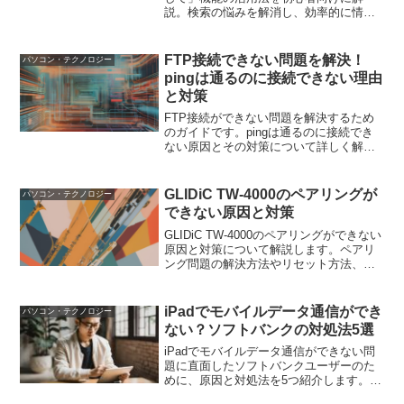
説。検索の悩みを解消し、効率的に情報
を得るためのコツや高度な検索テクニッ
クも紹介。
FTP接続できない問題を解決！
パソコン・テクノロジー
pingは通るのに接続できない理由
と対策
FTP接続ができない問題を解決するため
のガイドです。pingは通るのに接続でき
ない原因とその対策について詳しく解説
しています。ネットワーク設定、FTPサ
ーバー設定、ファイアウォール設定、パ
ッシブモード、暗号化設定など、具体的
GLIDiC TW-4000のペアリングが
パソコン・テクノロジー
な対処法を紹介します。
できない原因と対策
GLIDiC TW-4000のペアリングができない
原因と対策について解説します。ペアリ
ング問題の解決方法やリセット方法、他
のBluetoothイヤホンの選択肢、予防策に
ついて詳しく説明します。
iPadでモバイルデータ通信ができ
パソコン・テクノロジー
ない？ソフトバンクの対処法5選
iPadでモバイルデータ通信ができない問
題に直面したソフトバンクユーザーのた
めに、原因と対処法を5つ紹介します。設
定確認からサポートへの問い合わせま