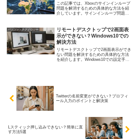
この記事では、Xboxのサインインループ
問題を解消するための具体的な方法を紹
介しています。サインインループ問題の
原因や、再起動、アカウントの削除と再
追加、ネットワーク設定の確認、キャッ
シュとCookieのクリア、出荷時の設定に
リモートデスクトップで2画面表
パソコン・テクノロジー
戻すなどの解決策を詳しく説明していま
示ができない？Windows10での
す。また、問題を防ぐための予防策も提
解決方法
供しています。
リモートデスクトップで2画面表示ができ
ない問題を解決するための具体的な方法
を紹介します。Windows10での設定手順
やトラブルシューティングを詳しく解説
し、作業効率を最大化するためのポイン
トを提供します。
Twitterの名前変更ができない？プロフィ
ール入力のポイントと解決策
Lスティック押し込みできない？簡単に直
す方法5選