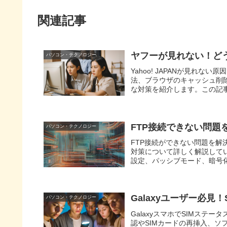
関連記事
ヤフーが見れない！ど
パソコン・テクノロジー
Yahoo! JAPANが見れ
法、ブラウザのキャッシュ削除
な対策を紹介します。この記事を
しょう。
FTP接続できない問題
パソコン・テクノロジー
FTP接続ができない問題を解
対策について詳しく解説して
設定、パッシブモード、暗号
Galaxyユーザー必
パソコン・テクノロジー
GalaxyスマホでSIMス
認やSIMカードの再挿入、