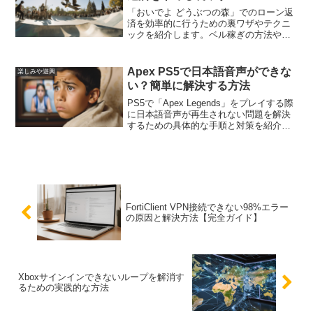
「おいでよ どうぶつの森」でのローン返
済を効率的に行うための裏ワザやテクニ
ックを紹介します。ベル稼ぎの方法やお
すすめの金策テクニックも解説し、ロー
ン返済後の楽しみ方も提案します。
Apex PS5で日本語音声ができな
楽しみや遊興
い？簡単に解決する方法
PS5で「Apex Legends」をプレイする際
に日本語音声が再生されない問題を解決
するための具体的な手順と対策を紹介し
ます。設定方法やトラブルシューティン
グの手順を詳しく解説し、ゲーム体験を
最大限に楽しむための情報を提供しま
す。
FortiClient VPN接続できない98%エラー
の原因と解決方法【完全ガイド】
Xboxサインインできないループを解消す
るための実践的な方法