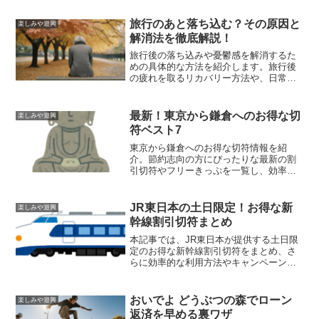
を紹介します。
旅行のあと落ち込む？その原因と
楽しみや遊興
解消法を徹底解説！
旅行後の落ち込みや憂鬱感を解消するた
めの具体的な方法を紹介します。旅行後
の疲れを取るリカバリー方法や、日常生
活へのスムーズな復帰方法、メンタルケ
アの重要性について詳しく解説します。
最新！東京から鎌倉へのお得な切
楽しみや遊興
符ベスト7
東京から鎌倉へのお得な切符情報を紹
介。節約志向の方にぴったりな最新の割
引切符やフリーきっぷを一覧し、効率的
かつお得に旅行を楽しむためのコツをま
とめました。
JR東日本の土日限定！お得な新
楽しみや遊興
幹線割引切符まとめ
本記事では、JR東日本が提供する土日限
定のお得な新幹線割引切符をまとめ、さ
らに効率的な利用方法やキャンペーン情
報について詳しく紹介します。お得な切
符を活用して、週末の旅行や出張をもっ
と楽しみましょう。
おいでよ どうぶつの森でローン
楽しみや遊興
返済を早める裏ワザ