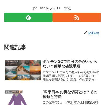
pojisanをフォローする
pojisan
関連記事
ポケモンGOで自分の色がわから
楽しみや遊興
ない？簡単な確認手順
ポケモンGOで自分の色がわからない時の
確認手順を解説します。この記事では、
簡単な確認方法、注意点、色の変更方
法、確認後の次のステップについて詳し
く説明します。これを読めば、すぐに自
分の色を確認でき、ゲーム内での活動が
JR東日本 お得な切符とは？その
楽しみや遊興
スムーズに進むことでしょう。
種類と特長
この記事では、JR東日本の土日限定お得