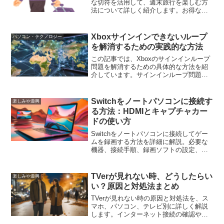
な切符を活用して、週末旅行を楽しむ方
法について詳しく紹介します。お得な切
符の種類やその特長、利用例、お得にな
るコツ、おすすめルートなど、旅行を計
画中の方に役立つ情報が満載です。
Xboxサインインできないループ
パソコン・テクノロジー
を解消するための実践的な方法
この記事では、Xboxのサインインループ
問題を解消するための具体的な方法を紹
介しています。サインインループ問題の
原因や、再起動、アカウントの削除と再
追加、ネットワーク設定の確認、キャッ
シュとCookieのクリア、出荷時の設定に
Switchをノートパソコンに接続す
楽しみや遊興
戻すなどの解決策を詳しく説明していま
る方法：HDMIとキャプチャカー
す。また、問題を防ぐための予防策も提
ドの使い方
供しています。
Switchをノートパソコンに接続してゲー
ムを録画する方法を詳細に解説。必要な
機器、接続手順、録画ソフトの設定、ト
ラブルシューティングのポイントを含
む、初心者でも実践できるガイド。
TVerが見れない時、どうしたらい
楽しみや遊興
い？原因と対処法まとめ
TVerが見れない時の原因と対処法を、ス
マホ、パソコン、テレビ別に詳しく解説
します。インターネット接続の確認やア
プリの再起動など、簡単に試せる解決策