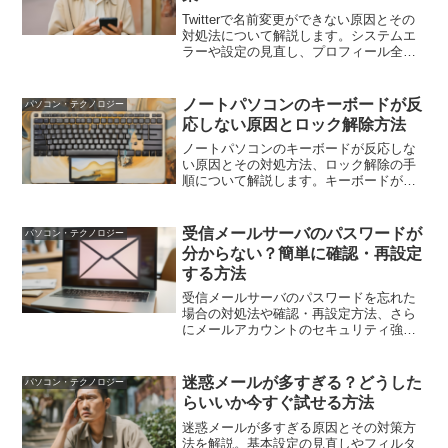
Twitterで名前変更ができない原因とその
対処法について解説します。システムエ
ラーや設定の見直し、プロフィール全体
の編集方法など、スムーズなプロフィー
ル更新のためのポイントを紹介します。
ノートパソコンのキーボードが反
パソコン・テクノロジー
応しない原因とロック解除方法
ノートパソコンのキーボードが反応しな
い原因とその対処方法、ロック解除の手
順について解説します。キーボードが反
応しない原因の特定方法、ロック解除手
順、ドライバの更新方法、ハードウェア
の問題の対策、具体的な対処方法、予防
受信メールサーバのパスワードが
パソコン・テクノロジー
策とメンテナンス方法を紹介します。
分からない？簡単に確認・再設定
する方法
受信メールサーバのパスワードを忘れた
場合の対処法や確認・再設定方法、さら
にメールアカウントのセキュリティ強化
方法について詳しく解説します。初心者
でも安心して進められるステップバイス
テップのガイドです。
迷惑メールが多すぎる？どうした
パソコン・テクノロジー
らいいか今すぐ試せる方法
迷惑メールが多すぎる原因とその対策方
法を解説。基本設定の見直しやフィルタ