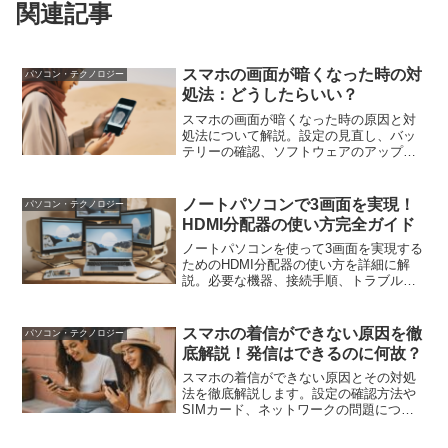
関連記事
スマホの画面が暗くなった時の対
パソコン・テクノロジー
処法：どうしたらいい？
スマホの画面が暗くなった時の原因と対
処法について解説。設定の見直し、バッ
テリーの確認、ソフトウェアのアップデ
ート、ハードウェアの故障チェックな
ど、具体的な対策を紹介します。
ノートパソコンで3画面を実現！
パソコン・テクノロジー
HDMI分配器の使い方完全ガイド
ノートパソコンを使って3画面を実現する
ためのHDMI分配器の使い方を詳細に解
説。必要な機器、接続手順、トラブルシ
ューティングのポイントを含む、効率的
な作業環境の構築ガイド。
スマホの着信ができない原因を徹
パソコン・テクノロジー
底解説！発信はできるのに何故？
スマホの着信ができない原因とその対処
法を徹底解説します。設定の確認方法や
SIMカード、ネットワークの問題につい
て詳しく説明し、具体的な解決策を提供
します