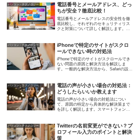
電話番号とメールアドレス、どっ
パソコン・テクノロジー
ちが安全？徹底比較！
電話番号とメールアドレスの安全性を徹
底比較し、それぞれのセキュリティリス
クと対策について詳しく解説します。個
人情報を守るための参考にしてくださ
い。
iPhoneで特定のサイトがスクロ
パソコン・テクノロジー
ールできない時の対処法
iPhoneで特定のサイトがスクロールでき
ない問題の原因と解決方法を解説しま
す。一般的な解決方法から、Safariの設定
確認、キャッシュとクッキーのクリア、
JavaScriptの設定確認、他のブラウザの
利用方法まで、具体的な対処法を紹介し
電話の声が小さい場合の対処法：
パソコン・テクノロジー
ます。
どうしたらいいか教えます
電話の声が小さい場合の対処法につい
て、原因の特定から具体的な解決策まで
を詳しく解説します。スマートフォンの
音量設定やスピーカーの掃除、Bluetooth
デバイスの確認など、さまざまな方法を
試して快適な通話環境を取り戻しましょ
Twitterの名前変更ができない？プ
パソコン・テクノロジー
う。
ロフィール入力のポイントと解決
策