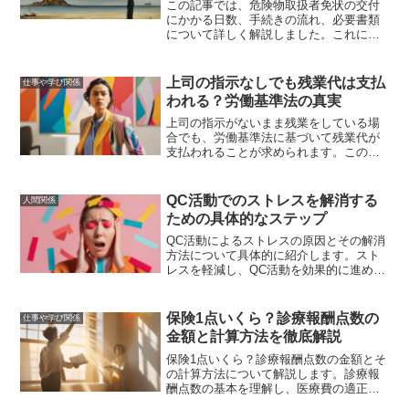
この記事では、危険物取扱者免状の交付
にかかる日数、手続きの流れ、必要書類
について詳しく解説しました。これによ
り、免状交付のプロセスが明確になり、
スムーズに手続きを進めるための準備が
できるでしょう。免状取得後の活用方法
上司の指示なしでも残業代は支払
仕事や学び関係
やキャリアアップのためのアドバイスも
われる？労働基準法の真実
提供しました。
上司の指示がないまま残業をしている場
合でも、労働基準法に基づいて残業代が
支払われることが求められます。この記
事では、労働基準法の詳細や残業代請求
の方法、上司とのコミュニケーションの
重要性について解説します。
QC活動でのストレスを解消する
人間関係
ための具体的なステップ
QC活動によるストレスの原因とその解消
方法について具体的に紹介します。スト
レスを軽減し、QC活動を効果的に進める
ためのヒントを提供します。
保険1点いくら？診療報酬点数の
仕事や学び関係
金額と計算方法を徹底解説
保険1点いくら？診療報酬点数の金額とそ
の計算方法について解説します。診療報
酬点数の基本を理解し、医療費の適正な
支払い方法を学びましょう。