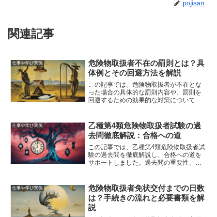
pojisan
関連記事
危険物取扱者不在の罰則とは？具
仕事や学び関係
体例とその回避方法を解説
この記事では、危険物取扱者が不在とな
った場合の具体的な罰則内容や、罰則を
回避するための効果的な対策について詳
しく解説しました。具体的な罰則内容、
法的根拠、回避策、リスク管理方法、実
際の事例を通じて、危険物の取り扱いに
乙種第4類危険物取扱者試験の過
仕事や学び関係
関する法令順守の重要性を理解し、安全
去問徹底解説：合格への道
な業務運営をサポートします。
この記事では、乙種第4類危険物取扱者試
験の過去問を徹底解説し、合格への道を
サポートしました。過去問の重要性、入
手方法、効率的な学習法、頻出問題とそ
の対策、試験傾向の分析について詳しく
解説することで、試験対策を効果的に進
危険物取扱者免状交付までの日数
仕事や学び関係
めるための具体的な方法を提供しまし
は？手続きの流れと必要書類を解
た。
説