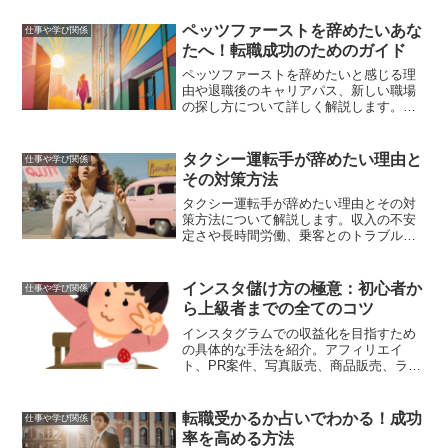
ペッツファーストを辞めたいあな
仕事や学び関係
たへ！転職成功のためのガイド
ペッツファーストを辞めたいと感じる理
由や退職後のキャリアパス、新しい職場
の探し方について詳しく解説します。転
職成功のための具体的なアドバイスを提
供し、あなたの悩みに寄り添います。
タクシー運転手が辞めたい理由と
仕事や学び関係
その対策方法
タクシー運転手が辞めたい理由とその対
策方法について解説します。収入の不安
定さや長時間労働、乗客とのトラブルな
どの悩みを解消し、より良い未来を見つ
けるためのヒントを提供します。
インスタ儲け方の極意：初心者か
仕事や学び関係
ら上級者までの全てのコツ
インスタグラムでの収益化を目指すため
の具体的な手法を紹介。アフィリエイ
ト、PR案件、写真販売、商品販売、ライ
ブ配信、DM販売など、初心者から上級者
まで役立つコツを網羅。
転職受かるか占いでわかる！成功
仕事や学び関係
率を高める方法