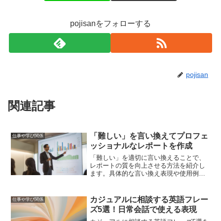
pojisanをフォローする
pojisan
関連記事
「難しい」を言い換えてプロフェ
仕事や学び関係
ッショナルなレポートを作成
「難しい」を適切に言い換えることで、
レポートの質を向上させる方法を紹介し
ます。具体的な言い換え表現や使用例、
他の表現テクニックを用いて、プロフェ
ッショナルなレポートを作成する手助け
となる内容です。
カジュアルに相談する英語フレー
仕事や学び関係
ズ5選！日常会話で使える表現