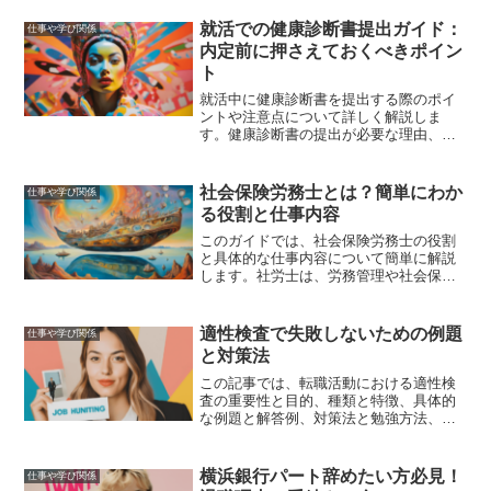
ためのポイント、会社からのサポートを
得るためのコミュニケーション術、そし
就活での健康診断書提出ガイド：
仕事や学び関係
て介護と仕事の両立に役立つ制度やサー
内定前に押さえておくべきポイン
ビスの活用法について詳しく解説しま
ト
す。
就活中に健康診断書を提出する際のポイ
ントや注意点について詳しく解説しま
す。健康診断書の提出が必要な理由、提
出タイミング、取得方法、記載内容、提
出時の注意点、有効期限について網羅的
に説明します。
社会保険労務士とは？簡単にわか
仕事や学び関係
る役割と仕事内容
このガイドでは、社会保険労務士の役割
と具体的な仕事内容について簡単に解説
します。社労士は、労務管理や社会保険
の手続きをサポートする専門家であり、
企業の法令遵守や労働環境の改善に貢献
します。また、社労士になるための資格
適性検査で失敗しないための例題
仕事や学び関係
やその重要性についても詳しく紹介しま
と対策法
す。
この記事では、転職活動における適性検
査の重要性と目的、種類と特徴、具体的
な例題と解答例、対策法と勉強方法、よ
くある失敗とその回避法、適性検査後の
フォローアップと次のステップについて
詳しく解説しました。
横浜銀行パート辞めたい方必見！
仕事や学び関係