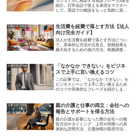
カジュアルに相談する英語フレーズ5選を
紹介。日常会話で使える表現をマスター
して、英語での相談をもっと気軽に楽し
みましょう。
生活費を経費で落とす方法【法人
仕事や学び関係
向け完全ガイド】
法人が生活費を経費で落とす方法につい
て、具体的な方法や注意点、節税効果を
最大化するための他の方法、税務調査で
問題が発生しないための対策を詳しく解
説します。
「なかなか できない」をビジネ
仕事や学び関係
スで上手に言い換えるコツ
この記事では、「なかなか できない」を
ビジネスシーンで上手に言い換えるため
のコツや具体的なフレーズを紹介しま
す。適切な言い換え表現を使うことで、
ビジネスコミュニケーションが円滑にな
り、プロジェクトの進捗やチームのパフ
親の介護と仕事の両立：会社への
仕事や学び関係
ォーマンス向上にもつながります。
報告とサポートを得る方法
親の介護が必要になった際の会社への報
告方法やタイミング、上司や同僚への具
体的な説明方法、介護休暇の取得方法と
手続き、介護と仕事の両立を成功させる