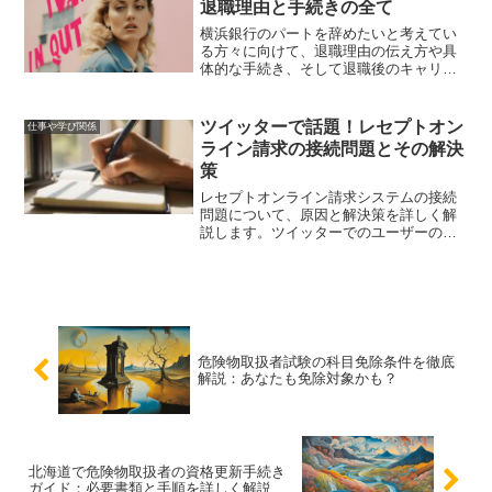
退職理由と手続きの全て
横浜銀行のパートを辞めたいと考えてい
る方々に向けて、退職理由の伝え方や具
体的な手続き、そして退職後のキャリア
プランについて詳しく解説します。この
記事を読むことで、スムーズに退職し、
次のステップへ進むためのヒントを得ら
ツイッターで話題！レセプトオン
仕事や学び関係
れるでしょう。
ライン請求の接続問題とその解決
策
レセプトオンライン請求システムの接続
問題について、原因と解決策を詳しく解
説します。ツイッターでのユーザーの声
も参考にしながら、具体的な対処法を紹
介します。
危険物取扱者試験の科目免除条件を徹底
解説：あなたも免除対象かも？
北海道で危険物取扱者の資格更新手続き
ガイド：必要書類と手順を詳しく解説