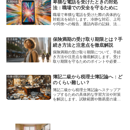
持って発音できるようにサポートしま
卑猥な電話を受けたときの対処
人間関係
す。
法：職場での安全を守るために
職場で卑猥な電話を受けた際の具体的な
対処法を紹介します。冷静な対応、上司
や同僚への報告、通話内容の記録、法的
措置の検討、精神的なサポートを通じ
て、職場での安全と安心を守りましょ
う。
保険満期の受け取り期限とは？手
生活全般
続き方法と注意点を徹底解説
保険満期の受け取り期限について、手続
き方法や注意点を徹底解説します。受け
取り期限を守るためのポイントや必要書
類、期限を過ぎた場合の対処法など、保
険金の受け取りに関する疑問を解消しま
す。
簿記二級から税理士簿記論へ：ど
仕事や学び関係
のくらい難しい？
簿記二級から税理士簿記論へステップア
ップするための具体的な学習方法や対策
を解説します。試験範囲や難易度の違
い、効率的な学習法について詳しくまと
めています。この記事を読めば、次のス
テップへ進むための道筋が見えてきま
す。