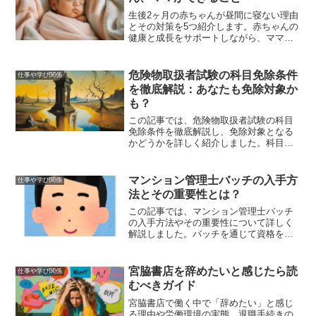
生後2ヶ月の赤ちゃんが昼間に寝ない理由
とその対策を5つ紹介します。赤ちゃんの
健康と成長をサポートしながら、ママ自
身もリラックスできる方法を見つけまし
ょう。
危険物取扱者試験の科目免除条件
仕事や学び関係
を徹底解説：あなたも免除対象か
も？
この記事では、危険物取扱者試験の科目
免除条件を徹底解説し、免除対象となる
かどうかを詳しく紹介しました。科目免
除の基本的な概要、具体的な条件、手続
きと必要書類、メリットとデメリット、
そして効率的な試験対策方法について詳
マンション管理士バッチの入手方
仕事や学び関係
しく解説することで、受験者が効率的に
法とその重要性とは？
資格を取得できるようサポートします。
この記事では、マンション管理士バッチ
の入手方法やその重要性について詳しく
解説しました。バッチを通じて資格を証
明し、信頼性を高める方法を紹介してい
ます。資格のメリットや更新手続きにつ
いても触れ、マンション管理士としての
宮脇書店を辞めたいと感じたら読
仕事や学び関係
活動をサポートします。
むべきガイド
宮脇書店で働く中で「辞めたい」と感じ
る理由や労働環境の実態、退職手続きの