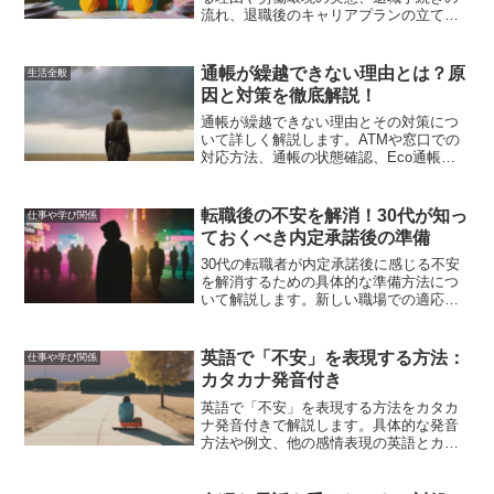
流れ、退職後のキャリアプランの立て
方、成功事例、メンタルケア方法につい
て詳しく解説します。
通帳が繰越できない理由とは？原
生活全般
因と対策を徹底解説！
通帳が繰越できない理由とその対策につ
いて詳しく解説します。ATMや窓口での
対応方法、通帳の状態確認、Eco通帳へ
の切り替えなど、さまざまな対策を紹介
し、スムーズな銀行取引を実現するため
の情報を提供します。
転職後の不安を解消！30代が知っ
仕事や学び関係
ておくべき内定承諾後の準備
30代の転職者が内定承諾後に感じる不安
を解消するための具体的な準備方法につ
いて解説します。新しい職場での適応方
法や家族への影響を最小限にする方法、
キャリアの方向性と将来の見通しを立て
るためのアドバイスを提供します。
英語で「不安」を表現する方法：
仕事や学び関係
カタカナ発音付き
英語で「不安」を表現する方法をカタカ
ナ発音付きで解説します。具体的な発音
方法や例文、他の感情表現の英語とカタ
カナ表記、発音を向上させるための練習
方法を紹介し、英語の「不安」を自信を