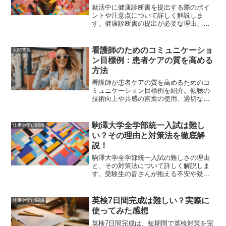
就活中に健康診断書を提出する際のポイ
ントや注意点について詳しく解説しま
す。健康診断書の提出が必要な理由、提
出タイミング、取得方法、記載内容、提
出時の注意点、有効期限について網羅的
に説明します。
看護師のためのコミュニケーショ
人間関係
ン目標例：患者ケアの質を高める
方法
看護師が患者ケアの質を高めるためのコ
ミュニケーション目標例を紹介。傾聴の
技術向上や共感の言葉の使用、適切な質
問のテクニック、医療チームとの情報共
有、フィードバックスキルの向上、リー
ダーシップの発揮、自己成長のための目
駒澤大学全学部統一入試は難し
仕事や学び関係
標設定など、具体的な方法を解説しま
い？その理由と対策法を徹底解
す。
説！
駒澤大学全学部統一入試の難しさの理由
と、その対策法について詳しく解説しま
す。受験生の皆さんが抱える不安や疑問
を解消し、合格に向けた具体的なアドバ
イスを提供します。
英検7日間完成は難しい？実際に
仕事や学び関係
使ってみた感想
英検7日間完成は、短期間で英検対策を完