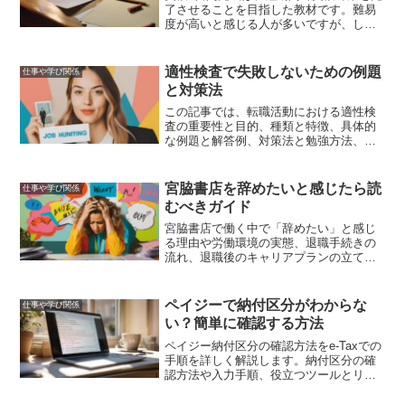
了させることを目指した教材です。難易
度が高いと感じる人が多いですが、しっ
かりと計画を立てて学習を進めれば効果
的に試験対策ができます。この記事で
は、実際に使ってみた感想や効果的な学
適性検査で失敗しないための例題
仕事や学び関係
習方法について詳しく解説します。
と対策法
この記事では、転職活動における適性検
査の重要性と目的、種類と特徴、具体的
な例題と解答例、対策法と勉強方法、よ
くある失敗とその回避法、適性検査後の
フォローアップと次のステップについて
詳しく解説しました。
宮脇書店を辞めたいと感じたら読
仕事や学び関係
むべきガイド
宮脇書店で働く中で「辞めたい」と感じ
る理由や労働環境の実態、退職手続きの
流れ、退職後のキャリアプランの立て
方、成功事例、メンタルケア方法につい
て詳しく解説します。
ペイジーで納付区分がわからな
仕事や学び関係
い？簡単に確認する方法
ペイジー納付区分の確認方法をe-Taxでの
手順を詳しく解説します。納付区分の確
認方法や入力手順、役立つツールとリソ
ース、よくある質問と解決策を紹介し、
納付手続きをスムーズに行うための情報