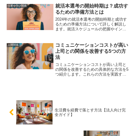
を提供します。
就活本選考の開始時期は？成功す
仕事や学び関係
るための準備方法とは
2024年の就活本選考の開始時期と成功す
るための準備方法について詳しく解説し
ます。就活スケジュールの把握やインタ
ーンシップの重要性、早期内定を目指す
ための戦略など、他の学生と差をつける
ための具体的な対策を紹介します。
コミュニケーションコストが高い
人間関係
上司との関係を改善する5つの方
法
コミュニケーションコストが高い上司と
の関係を改善するための具体的な方法を5
つ紹介します。これらの方法を実践する
ことで、スムーズな情報伝達と意思疎通
が可能になり、職場環境が劇的に改善さ
れます。
生活費を経費で落とす方法【法人向け完
全ガイド】