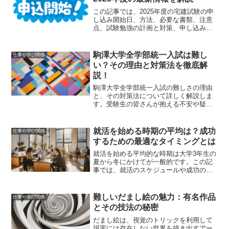
この記事では、2025年度の宅建試験の申
し込み開始日、方法、必要な書類、注意
点、試験勉強の計画と対策、申し込み後
の手続きについて詳しく解説します。不
動産業界でのキャリアアップを目指す
方々がスムーズに申し込みを行い、試験
駒澤大学全学部統一入試は難し
仕事や学び関係
合格に向けた準備を進めるための情報を
い？その理由と対策法を徹底解
提供します。
説！
駒澤大学全学部統一入試の難しさの理由
と、その対策法について詳しく解説しま
す。受験生の皆さんが抱える不安や疑問
を解消し、合格に向けた具体的なアドバ
イスを提供します。
就活を始める時期の平均は？成功
仕事や学び関係
するための最適なタイミングとは
就活を始める平均的な時期は大学3年生の
夏から冬にかけてが一般的です。この記
事では、就活のスケジュールや成功のた
めのコツ、早期内定を目指すための具体
的なアドバイスについて詳しく解説しま
す。
難しいだまし絵の魅力：有名作品
仕事や学び関係
とその技法の秘密
だまし絵は、視覚のトリックを利用して
現実には存在しない世界を描き出すアー