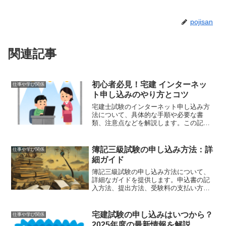
pojisan
関連記事
初心者必見！宅建 インターネッ
仕事や学び関係
ト申し込みのやり方とコツ
宅建士試験のインターネット申し込み方
法について、具体的な手順や必要な書
類、注意点などを解説します。この記事
を読めば、初心者でもスムーズに申し込
みが行えます。
簿記三級試験の申し込み方法：詳
仕事や学び関係
細ガイド
簿記三級試験の申し込み方法について、
詳細なガイドを提供します。申込書の記
入方法、提出方法、受験料の支払い方
法、試験日程と申込期限の確認方法な
ど、初めての受験者でもスムーズに手続
きを進められるようサポートします。
宅建試験の申し込みはいつから？
仕事や学び関係
2025年度の最新情報を解説