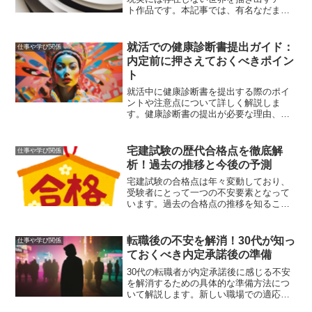
ト作品です。本記事では、有名なだまし
絵の数々とその背後にある技法の秘密を
解き明かします。エッシャーやダリなど
の巨匠たちの作品を通じて、だまし絵の
就活での健康診断書提出ガイド：
仕事や学び関係
魅力とその効果を探ります。
内定前に押さえておくべきポイン
ト
就活中に健康診断書を提出する際のポイ
ントや注意点について詳しく解説しま
す。健康診断書の提出が必要な理由、提
出タイミング、取得方法、記載内容、提
出時の注意点、有効期限について網羅的
に説明します。
宅建試験の歴代合格点を徹底解
仕事や学び関係
析！過去の推移と今後の予測
宅建試験の合格点は年々変動しており、
受験者にとって一つの不安要素となって
います。過去の合格点の推移を知ること
で、効率的な試験対策が可能になりま
す。本記事では、宅建試験の歴代合格点
を徹底解析し、過去の傾向と今後の予測
転職後の不安を解消！30代が知っ
仕事や学び関係
について詳しく解説します。
ておくべき内定承諾後の準備
30代の転職者が内定承諾後に感じる不安
を解消するための具体的な準備方法につ
いて解説します。新しい職場での適応方
法や家族への影響を最小限にする方法、