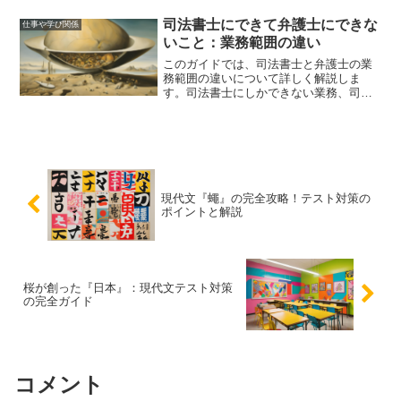
キャリアの方向性と将来の見通しを立て
るためのアドバイスを提供します。
司法書士にできて弁護士にできな
仕事や学び関係
いこと：業務範囲の違い
このガイドでは、司法書士と弁護士の業
務範囲の違いについて詳しく解説しま
す。司法書士にしかできない業務、司法
書士に依頼するメリット、そして司法書
士と弁護士の選び方について詳しく説明
します。
現代文『蠅』の完全攻略！テスト対策の
ポイントと解説
桜が創った『日本』：現代文テスト対策
の完全ガイド
コメント