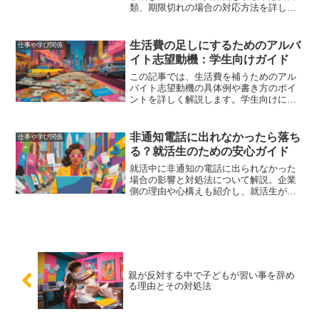
類、期限切れの場合の対応方法を詳しく
解説しました。これにより、安心して手
続きを進めることができ、資格の維持が
スムーズに行えるようになります。
生活費の足しにするためのアルバ
仕事や学び関係
イト志望動機：学生向けガイド
この記事では、生活費を補うためのアル
バイト志望動機の具体例や書き方のポイ
ントを詳しく解説します。学生向けに、
学業とアルバイトを両立させるためのコ
ツや面接対策も紹介しています。
非通知電話に出れなかったら落ち
仕事や学び関係
る？就活生のための安心ガイド
就活中に非通知の電話に出られなかった
場合の影響と対処法について解説。企業
側の理由や心構えも紹介し、就活生が安
心して対処できるようサポートします。
親が反対する中で子どもが習い事を辞め
る理由とその対処法