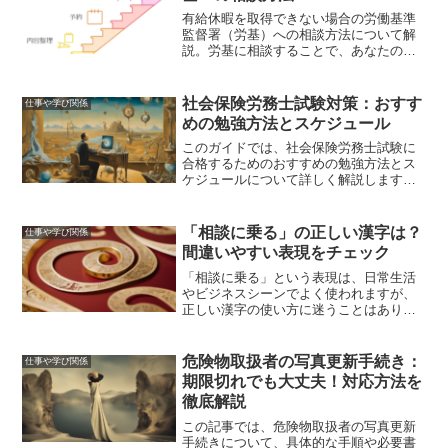
た。
有給休暇を取得できない場合の労働基準
監督署（労基）への相談方法について解
説。労基に相談することで、あなたの権
利を守り、有給休暇を確保するための具
体的なステップを紹介します。
社会保険労務士試験対策：おすす
仕事や学び関係
めの勉強方法とスケジュール
このガイドでは、社会保険労務士試験に
合格するためのおすすめの勉強方法とス
ケジュールについて詳しく解説します。
効率的な勉強方法やスケジュールの立て
方、おすすめの教材とツール、独学と通
信講座のメリットとデメリット、モチベ
「相談に乗る」の正しい漢字は？
仕事や学び関係
ーションの維持方法、試験直前の対策と
間違いやすい表現をチェック
注意点など、具体的なアプローチを紹介
します。
「相談に乗る」という表現は、日常生活
やビジネスシーンでよく使われますが、
正しい漢字の使い方に迷うことはありま
せんか？特に「乗る」という漢字は、他
の漢字と混同しやすく、間違った使い方
をしてしまうこともあります。この記事
危険物取扱者の写真更新手続き：
仕事や学び関係
では、「相談に乗る」の正...
期限切れでも大丈夫！対応方法を
徹底解説
この記事では、危険物取扱者の写真更新
手続きについて、具体的な手順や必要書