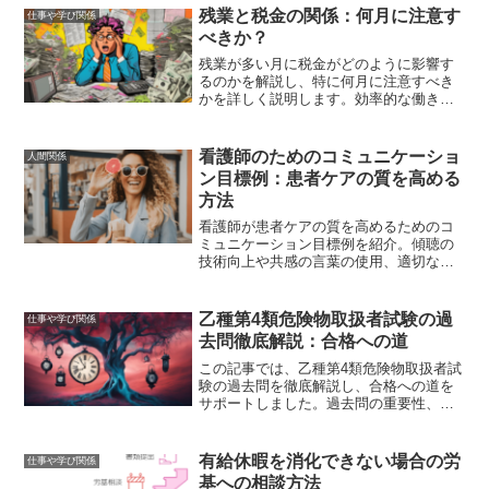
す。
残業と税金の関係：何月に注意す
仕事や学び関係
べきか？
残業が多い月に税金がどのように影響す
るのかを解説し、特に何月に注意すべき
かを詳しく説明します。効率的な働き方
や節税対策を講じることで、手取りを増
やし、無駄な税金負担を避けるための具
体的な方法を紹介します。
看護師のためのコミュニケーショ
人間関係
ン目標例：患者ケアの質を高める
方法
看護師が患者ケアの質を高めるためのコ
ミュニケーション目標例を紹介。傾聴の
技術向上や共感の言葉の使用、適切な質
問のテクニック、医療チームとの情報共
有、フィードバックスキルの向上、リー
ダーシップの発揮、自己成長のための目
乙種第4類危険物取扱者試験の過
仕事や学び関係
標設定など、具体的な方法を解説しま
去問徹底解説：合格への道
す。
この記事では、乙種第4類危険物取扱者試
験の過去問を徹底解説し、合格への道を
サポートしました。過去問の重要性、入
手方法、効率的な学習法、頻出問題とそ
の対策、試験傾向の分析について詳しく
解説することで、試験対策を効果的に進
有給休暇を消化できない場合の労
仕事や学び関係
めるための具体的な方法を提供しまし
基への相談方法