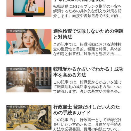
転職活動におけるブランク期間の不安を
解消するための具体的な例文や対策を紹
介します。面接や書類選考での効果的な
答え方や成功例を通じて、ブランク期間
をポジティブに説明する方法を詳しく解
説します。
適性検査で失敗しないための例題
仕事や学び関係
と対策法
この記事では、転職活動における適性検
査の重要性と目的、種類と特徴、具体的
な例題と解答例、対策法と勉強方法、よ
くある失敗とその回避法、適性検査後の
フォローアップと次のステップについて
詳しく解説しました。
転職受かるか占いでわかる！成功
仕事や学び関係
率を高める方法
この記事では、転職受かるか占いを通じ
て転職活動の成功率を高める方法につい
て解説します。占いの基本や面接合否を
占う方法、占い結果を活用した面接対
策、転職運を高めるためのアドバイスな
ど、具体的な内容を紹介します。
行政書士 登録だけしたい人のた
仕事や学び関係
めの手続きガイド
この記事では、行政書士として登録だけ
を行いたい方のために、具体的な手続き
方法や必要書類、費用の内訳について詳