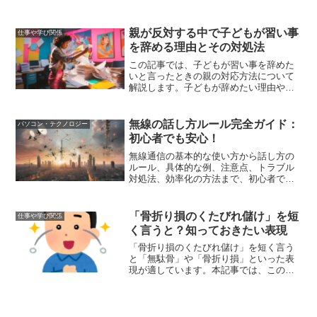
しく解説しました。登録手続きをスムー
ズに進めるためのポイントや注意点も紹
介しています。
親が反対する中で子どもが習い事
仕事や学び関係
を辞める理由とその対処法
この記事では、子どもが習い事を辞めた
いと言ったときの親の対応方法について
解説します。子どもが辞めたい理由や親
が反対する理由を理解し、親子関係を良
好に保ちながら最適な解決策を見つける
ための具体的な方法を紹介します。
無線の話し方ルール完全ガイド：
パソコン・テクノロジー
初心者でも安心！
無線通信の基本的な使い方から話し方の
ルール、具体的な例、注意点、トラブル
対処法、効率化の方法まで、初心者でも
安心して無線を使いこなせるように詳し
く解説します。
「骨折り損のくたびれ儲け」を短
仕事や学び関係
く言うと？知っておきたい表現
「骨折り損のくたびれ儲け」を短く言う
と「無駄骨」や「骨折り損」といった表
現が適しています。本記事では、このこ
とわざの意味や由来、効率的な努力の方
法、成功体験と失敗体験から学ぶことの
重要性、そして英語での表現方法につい
て詳しく解説します。