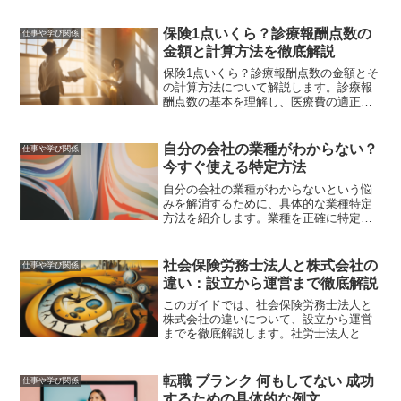
保険1点いくら？診療報酬点数の
仕事や学び関係
金額と計算方法を徹底解説
保険1点いくら？診療報酬点数の金額とそ
の計算方法について解説します。診療報
酬点数の基本を理解し、医療費の適正な
支払い方法を学びましょう。
自分の会社の業種がわからない？
仕事や学び関係
今すぐ使える特定方法
自分の会社の業種がわからないという悩
みを解消するために、具体的な業種特定
方法を紹介します。業種を正確に特定す
ることは、書類の記入や申請、ビジネス
戦略の見直しにおいて非常に重要です。
この記事を読めば、自分の会社の業種を
社会保険労務士法人と株式会社の
仕事や学び関係
簡単に特定できるようになります。
違い：設立から運営まで徹底解説
このガイドでは、社会保険労務士法人と
株式会社の違いについて、設立から運営
までを徹底解説します。社労士法人と株
式会社の特徴、設立手続き、メリット・
デメリットを詳しく説明し、どちらの法
人形態が自分に適しているかを判断する
転職 ブランク 何もしてない 成功
仕事や学び関係
際の参考にします。
するための具体的な例文