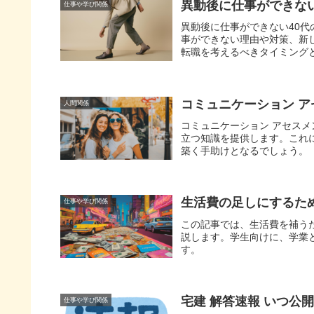
異動後に仕事ができな
仕事や学び関係
異動後に仕事ができない40
事ができない理由や対策、新
転職を考えるべきタイミング
法について詳しく説明します
コミュニケーション 
人間関係
コミュニケーション アセス
立つ知識を提供します。これ
築く手助けとなるでしょう。
生活費の足しにするた
仕事や学び関係
この記事では、生活費を補う
説します。学生向けに、学業
す。
宅建 解答速報 いつ公
仕事や学び関係