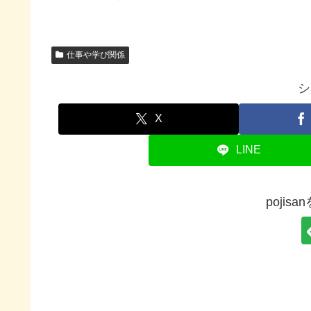
仕事や学び関係
シ
X
LINE
pojis