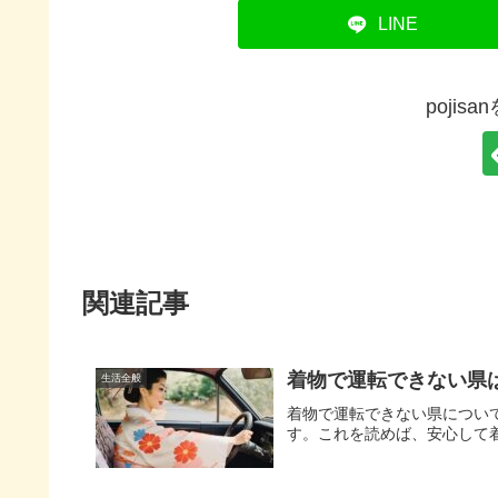
LINE
pojis
関連記事
着物で運転できない県
生活全般
着物で運転できない県につい
す。これを読めば、安心して