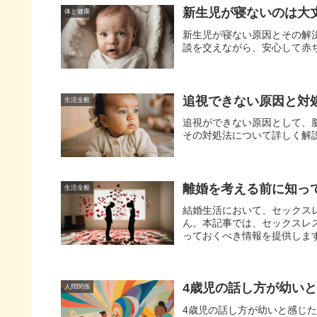
新生児が寝ないのは大
体と健康
新生児が寝ない原因とその解
談を交えながら、安心して赤
追視できない原因と対
生活全般
追視ができない原因として、
その対処法について詳しく解
離婚を考える前に知っ
生活全般
結婚生活において、セックス
ん。本記事では、セックスレ
っておくべき情報を提供しま
して認められるケース、子な
験談とアドバイス、そして離
4歳児の話し方が幼い
人間関係
4歳児の話し方が幼いと感じ