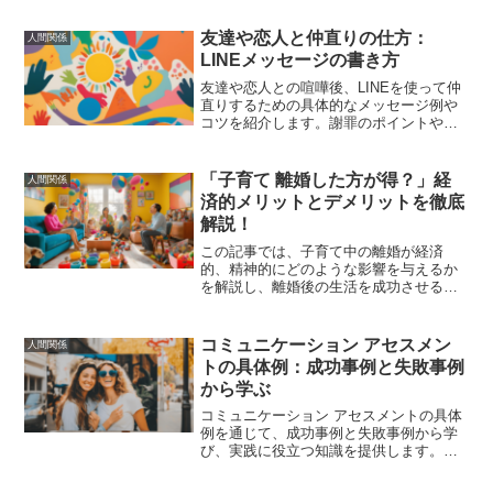
の心を癒し、励ますことができる。
友達や恋人と仲直りの仕方：
人間関係
LINEメッセージの書き方
友達や恋人との喧嘩後、LINEを使って仲
直りするための具体的なメッセージ例や
コツを紹介します。謝罪のポイントや感
情を伝える方法、仲直り後のフォローア
ップまで、関係を修復するためのステッ
プを詳しく解説します。
「子育て 離婚した方が得？」経
人間関係
済的メリットとデメリットを徹底
解説！
この記事では、子育て中の離婚が経済
的、精神的にどのような影響を与えるか
を解説し、離婚後の生活を成功させるた
めの具体的なアドバイスを提供します。
コミュニケーション アセスメン
人間関係
トの具体例：成功事例と失敗事例
から学ぶ
コミュニケーション アセスメントの具体
例を通じて、成功事例と失敗事例から学
び、実践に役立つ知識を提供します。こ
れにより、コミュニケーション能力を向
上させ、より良い人間関係を築く手助け