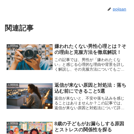
pojisan
関連記事
嫌われたくない男性心理とは？そ
人間関係
の理由と克服方法を徹底解説！
この記事では、男性が「嫌われたくな
い」と感じる心理的な理由や背景を詳し
く解説し、その克服方法についてもご紹
介します。自分に自信を持ち、健全な人
間関係を築くための具体的なアドバイス
を提供します。
返信が来ない原因と対処法：落ち
人間関係
込む前にできること5選
返信が来ないと、不安や落ち込みを感じ
ることはありませんか？この記事では、
返信が来ない原因と対処法について詳し
く解説します。彼氏や友達、仕事などの
シチュエーション別に対処法を紹介し、
落ち込む前にできることを知り、不安を
8歳の子どもがお漏らしする原因
人間関係
解消し、前向きな気持ちを取り戻す方法
とストレスの関係性を探る
をお伝えします。