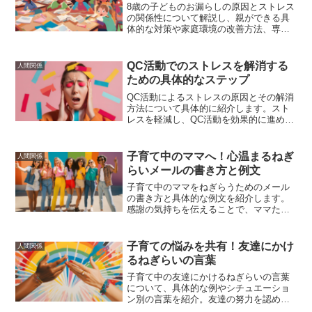
8歳の子どものお漏らしの原因とストレス
の関係性について解説し、親ができる具
体的な対策や家庭環境の改善方法、専門
家に相談するタイミングと方法を紹介し
ます。
QC活動でのストレスを解消する
人間関係
ための具体的なステップ
QC活動によるストレスの原因とその解消
方法について具体的に紹介します。スト
レスを軽減し、QC活動を効果的に進める
ためのヒントを提供します。
子育て中のママへ！心温まるねぎ
人間関係
らいメールの書き方と例文
子育て中のママをねぎらうためのメール
の書き方と具体的な例文を紹介します。
感謝の気持ちを伝えることで、ママたち
の心を軽くし、子育てへのモチベーショ
ンを高めることができます。
子育ての悩みを共有！友達にかけ
人間関係
るねぎらいの言葉
子育て中の友達にかけるねぎらいの言葉
について、具体的な例やシチュエーショ
ン別の言葉を紹介。友達の努力を認め、
感謝の気持ちを伝えることで、彼女たち