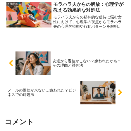
となるでしょう。
モラハラ夫からの解放：心理学が
人間関係
教える効果的な対処法
モラハラ夫からの精神的な虐待に悩む女
性に向けて、心理学の視点からモラハラ
夫の心理的特徴や行動パターンを解明
し、具体的な対処法を紹介します。カウ
ンセリングやサポートを受ける方法、離
婚を視野に入れた対策についても詳しく
解説します。
友達から返信がこない？嫌われたかも？
その理由と対処法
メールの返信が来ない…嫌われた？ビジ
ネスでの対処法
コメント