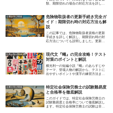
類、期限切れの場合の対応方法を詳しく
解説しました。これにより、安心して手
続きを進めることができ、資格の維持が
スムーズに行えるようになります。
危険物取扱者の更新手続き完全ガ
仕事や学び関係
イド：期限切れ時の対応方法も解
説
この記事では、危険物取扱者資格の更新
手続きを詳しく解説し、期限切れ時の対
応方法についても説明しました。更新に
必要な書類や手順、費用、期限切れの場
合の再取得方法、更新を忘れないための
対策についても網羅しています。資格を
現代文『蠅』の完全攻略！テスト
仕事や学び関係
安心して維持するための情報を提供して
対策のポイントと解説
います。
横光利一の短編小説『蠅』のあらすじや
テーマ、登場人物の解説から、テストに
出やすいポイントや漢字の練習方法ま
で、現代文のテスト対策を徹底的に解説
します。
特定社会保険労務士の試験難易度
仕事や学び関係
と合格率を徹底解説
このガイドでは、特定社会保険労務士の
試験難易度と合格率について徹底解説し
ます。特定社会保険労務士の試験は非常
に難しく、合格率も低いため、徹底した