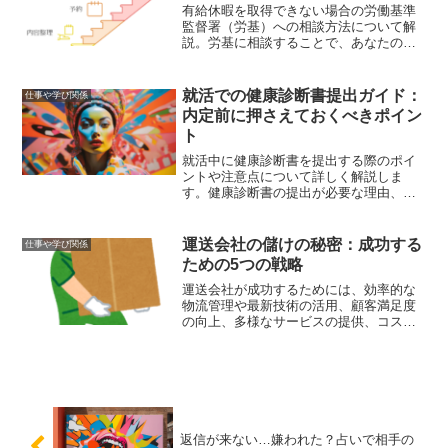
有給休暇を取得できない場合の労働基準
監督署（労基）への相談方法について解
説。労基に相談することで、あなたの権
利を守り、有給休暇を確保するための具
体的なステップを紹介します。
就活での健康診断書提出ガイド：
仕事や学び関係
内定前に押さえておくべきポイン
ト
就活中に健康診断書を提出する際のポイ
ントや注意点について詳しく解説しま
す。健康診断書の提出が必要な理由、提
出タイミング、取得方法、記載内容、提
出時の注意点、有効期限について網羅的
に説明します。
運送会社の儲けの秘密：成功する
仕事や学び関係
ための5つの戦略
運送会社が成功するためには、効率的な
物流管理や最新技術の活用、顧客満足度
の向上、多様なサービスの提供、コスト
管理など、さまざまな要素が求められま
す。本記事では、これらの戦略を詳しく
解説し、収益を最大化するための具体的
な方法を紹介します。
返信が来ない…嫌われた？占いで相手の