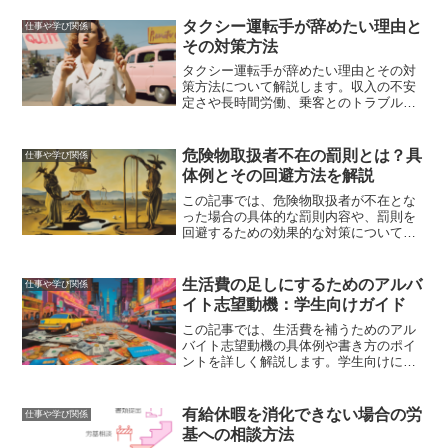
準備が必要です。試験内容や学習方法、
合格者の声や成功例、資格取得後のキャ
タクシー運転手が辞めたい理由と
仕事や学び関係
リアパスについて詳しく紹介しています
その対策方法
ので、受験を考えている方はぜひ参考に
してください。
タクシー運転手が辞めたい理由とその対
策方法について解説します。収入の不安
定さや長時間労働、乗客とのトラブルな
どの悩みを解消し、より良い未来を見つ
けるためのヒントを提供します。
危険物取扱者不在の罰則とは？具
仕事や学び関係
体例とその回避方法を解説
この記事では、危険物取扱者が不在とな
った場合の具体的な罰則内容や、罰則を
回避するための効果的な対策について詳
しく解説しました。具体的な罰則内容、
法的根拠、回避策、リスク管理方法、実
際の事例を通じて、危険物の取り扱いに
生活費の足しにするためのアルバ
仕事や学び関係
関する法令順守の重要性を理解し、安全
イト志望動機：学生向けガイド
な業務運営をサポートします。
この記事では、生活費を補うためのアル
バイト志望動機の具体例や書き方のポイ
ントを詳しく解説します。学生向けに、
学業とアルバイトを両立させるためのコ
ツや面接対策も紹介しています。
有給休暇を消化できない場合の労
仕事や学び関係
基への相談方法