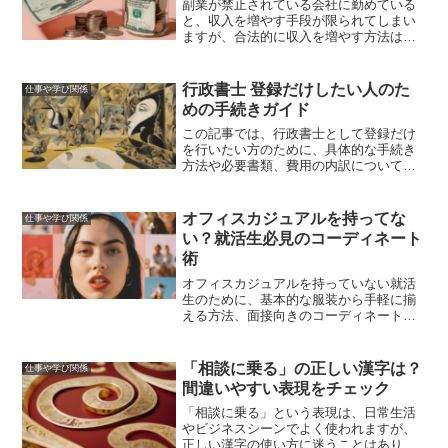
副業が禁止されている会社に勤めている
と、収入を増やす手段が限られてしまい
ますが、合法的に収入を増やす方法はい
くつかあります。この記事では、副業禁
止でもできる収入アップの方法を具体的
に紹介し、経済的な安定を手に入れるた
行政書士 登録だけしたい人のた
仕事や学び関係
めの手段を提案します。
めの手続きガイド
この記事では、行政書士として登録だけ
を行いたい方のために、具体的な手続き
方法や必要書類、費用の内訳について詳
しく解説しました。登録手続きをスムー
ズに進めるためのポイントや注意点も紹
介しています。
オフィスカジュアルを持ってな
仕事や学び関係
い？就活生必見のコーディネート
術
オフィスカジュアルを持っていない就活
生のために、基本的な服装から手軽に揃
える方法、面接向きのコーディネート
例、NGポイント、好印象を与えるコツ、
予算内で揃える方法を詳しく解説しま
す。
「相談に乗る」の正しい漢字は？
仕事や学び関係
間違いやすい表現をチェック
「相談に乗る」という表現は、日常生活
やビジネスシーンでよく使われますが、
正しい漢字の使い方に迷うことはありま