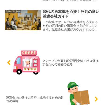
せんか？特に「乗る」という漢字は、他
の漢字と混同しやすく、間違った使い方
をしてしまうこともあります。この記事
60代の再就職を応援！評判の良い
仕事や学び関係
では、「相談に乗る」の正...
派遣会社ガイド
この記事では、60代の再就職を応援する
ための評判の良い派遣会社を紹介してい
ます。派遣会社の選び方やおすすめの派
遣会社ランキング、実際の体験談、派遣
会社を利用するメリットとデメリット、
再就職を成功させるためのポイントな
ど、具体的な情報とアドバイスを提供し
ています。
クレープで年商1,000万円突破！ボロ儲け
するための秘密の戦略
運送会社の儲けの秘密：成功するための5
つの戦略