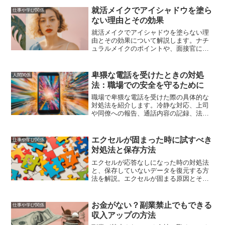
事では、クレーム対応の基本的な方法や
就活メイクでアイシャドウを塗ら
仕事や学び関係
心構え、具体的なステップ、メンタルケ
ない理由とその効果
ア方法、成功例と失敗例、ストレス解消
法、人間関係のコツについて詳しく解説
就活メイクでアイシャドウを塗らない理
します。
由とその効果について解説します。ナチ
ュラルメイクのポイントや、面接官に好
印象を与えるメイク術、実際の成功事例
を紹介し、自信を持って面接に臨むため
のアドバイスを提供します。
卑猥な電話を受けたときの対処
人間関係
法：職場での安全を守るために
職場で卑猥な電話を受けた際の具体的な
対処法を紹介します。冷静な対応、上司
や同僚への報告、通話内容の記録、法的
措置の検討、精神的なサポートを通じ
て、職場での安全と安心を守りましょ
う。
エクセルが固まった時に試すべき
仕事や学び関係
対処法と保存方法
エクセルが応答なしになった時の対処法
と、保存していないデータを復元する方
法を解説。エクセルが固まる原因とその
対策、自動保存機能の設定方法、再発防
止策も紹介します。
お金がない？副業禁止でもできる
仕事や学び関係
収入アップの方法