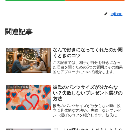
pojisan
関連記事
なんで好きになってくれたのか聞
恋愛
くときのコツ
この記事では、相手が自分を好きになっ
た理由を聞くための5つの質問とその効果
的なアプローチについて紹介します。こ
れを読めば、相手の本音を引き出し、関
係を深めるためのヒントが得られるでし
ょう。
彼氏のパンツサイズが分からな
ショッピング全般
い？失敗しないプレゼント選びの
方法
彼氏のパンツサイズが分からない時に役
立つ具体的な方法や、失敗しないプレゼ
ント選びのコツを紹介します。彼氏にぴ
ったりのパンツを選ぶためのポイント
や、おすすめのブランドも紹介していま
す。