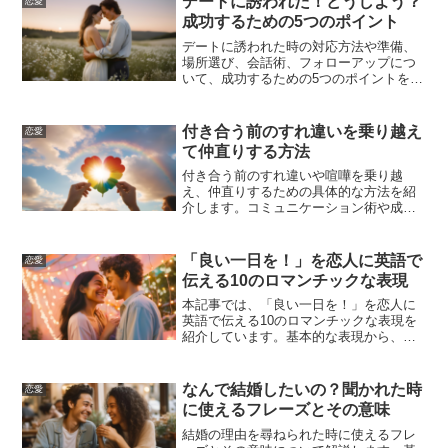
デートに誘われた！どうしよう？
恋愛
成功するための5つのポイント
デートに誘われた時の対応方法や準備、
場所選び、会話術、フォローアップにつ
いて、成功するための5つのポイントを紹
介します。これらのポイントを押さえ
て、自信を持ってデートに臨みましょ
う！
付き合う前のすれ違いを乗り越え
恋愛
て仲直りする方法
付き合う前のすれ違いや喧嘩を乗り越
え、仲直りするための具体的な方法を紹
介します。コミュニケーション術や成功
事例、予防策などを通じて、良好な関係
を築くためのヒントを提供します。
「良い一日を！」を恋人に英語で
恋愛
伝える10のロマンチックな表現
本記事では、「良い一日を！」を恋人に
英語で伝える10のロマンチックな表現を
紹介しています。基本的な表現から、朝
の挨拶や特別な日に使えるフレーズま
で、幅広いシチュエーションに対応した
英語表現を学ぶことができます。これら
なんで結婚したいの？聞かれた時
恋愛
のフレーズを活用して、大切な恋人に特
に使えるフレーズとその意味
別な気持ちを伝えてください。
結婚の理由を尋ねられた時に使えるフレ