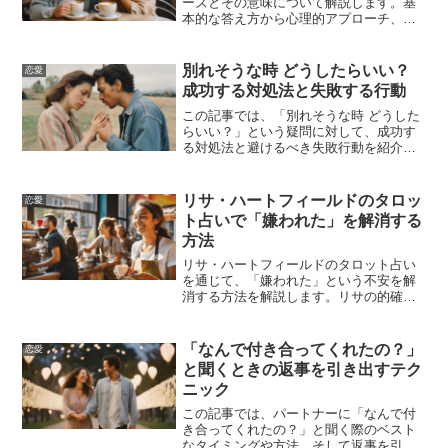
ーズとその意味について解説します。基
本的な答え方から心理的アプローチ、具
体例、避けるべき答え方、フレーズ集、
自信を持って答えるためのガイドまで、
結婚の理由を明確にするための情報を提
別れそうな時 どうしたらいい？
恋愛
供します。
成功する対処法と失敗する行動
この記事では、「別れそうな時 どうした
らいい？」という疑問に対して、成功す
る対処法と避けるべき失敗行動を紹介し
ます。恋愛関係が危機に瀕している時に
試すべき具体的な行動や、避けるべきNG
行動、別れのサインを見逃さない方法、
リサ・ハートフィールドのタロッ
恋愛
心理とその対処法、効果的なコミュニケ
ト占いで「嫌われた」を解消する
ーション術、関係修復のためのステップ
方法
について詳しく解説します。
リサ・ハートフィールドのタロット占い
を通じて、「嫌われた」という不安を解
消する方法を解説します。リサの的確な
アドバイスを参考にして、恋愛や人間関
係の悩みを解決し、心の平穏を取り戻し
ましょう。
「なんで付き合ってくれたの？」
恋愛
と聞くときの返事を引き出すテク
ニック
この記事では、パートナーに「なんで付
き合ってくれたの？」と聞く際のベスト
なタイミングや方法、そして返事を引き