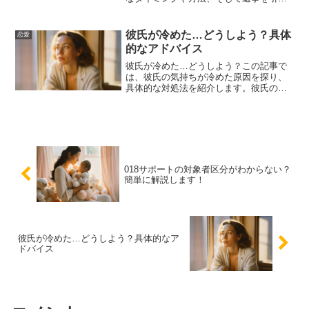
出すためのテクニックについて詳しく解
説します。これを読めば、あなたも自信
を持ってパートナーにこの質問を投げか
彼氏が冷めた…どうしよう？具体
恋愛
けることができるでしょう。
的なアドバイス
彼氏が冷めた…どうしよう？この記事で
は、彼氏の気持ちが冷めた原因を探り、
具体的な対処法を紹介します。彼氏の気
持ちを取り戻すためのステップや、関係
を再燃させるための秘訣をお届けしま
す。
018サポートの対象者区分がわからない？
簡単に解説します！
彼氏が冷めた…どうしよう？具体的なア
ドバイス