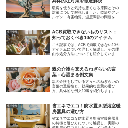
具体的な対策を徹底解説
暖房を使うと気持ち悪くなる原因とその
対策について解説しました。乾燥やアレ
ルゲン、有害物質、温度調節の問題を具
体的に挙げ、加湿器や空気清浄機を使っ
た対策方法を紹介しています。また、個
人差や専門家の意見を考慮した上で、快
ACB買取できないものリスト：
生活全般
適な室内環境を保ちながら健康を維持す
知っておくべき10のアイテム
るためのヒントを提供しています。これ
らの対策を参考に、快適で健康的な生活
この記事では、ACBで買取できない10の
を送りましょう。
アイテムについて詳しく解説し、その理
由や処分方法についても紹介していま
す。不要品を効率的に処分するための情
報が満載です。
親の介護を支えるねぎらいの言
生活全般
葉：心温まる例文集
親の介護をしている方々へのねぎらいの
言葉の重要性と、効果的な言葉の選び
方、具体的な例文10選を紹介します。ね
ぎらいの言葉が介護者の心の支えとな
り、励ましとなることを願っています。
省エネでエコ！防水置き型浴室暖
生活全般
房器具の選び方
省エネでエコな防水置き型浴室暖房器具
の特徴と選び方について解説し、実際の
使用感や口コミレビュー、メンテナンス