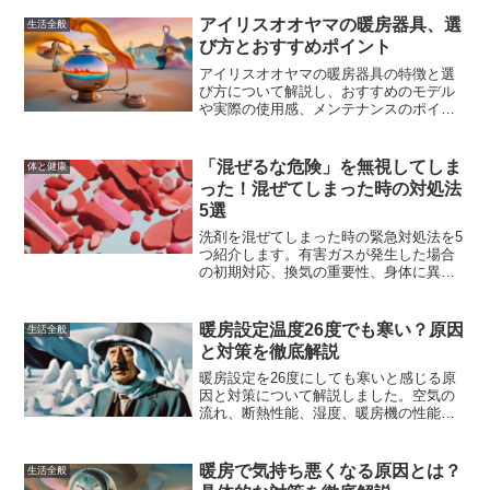
アイリスオオヤマの暖房器具、選
生活全般
び方とおすすめポイント
アイリスオオヤマの暖房器具の特徴と選
び方について解説し、おすすめのモデル
や実際の使用感、メンテナンスのポイン
トについても紹介しました。快適な冬の
生活をサポートするための情報を提供し
ます。
「混ぜるな危険」を無視してしま
体と健康
った！混ぜてしまった時の対処法
5選
洗剤を混ぜてしまった時の緊急対処法を5
つ紹介します。有害ガスが発生した場合
の初期対応、換気の重要性、身体に異常
を感じた場合の対処法、事故を未然に防
ぐための予防策について詳しく解説しま
す。
暖房設定温度26度でも寒い？原因
生活全般
と対策を徹底解説
暖房設定を26度にしても寒いと感じる原
因と対策について解説しました。空気の
流れ、断熱性能、湿度、暖房機の性能な
どが影響することがあります。これらの
対策を試し、快適な室温を保ちながらエ
ネルギー効率を高める方法を見つけてく
暖房で気持ち悪くなる原因とは？
生活全般
ださい。