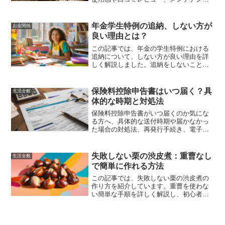
のポイントについても紹介しました。快
適な冬の入浴を実現するための情報を提
供します。
年金学生特例の追納、しない方が
お金関係
良い理由とは？
この記事では、年金の学生特例における
追納について、しない方が良い理由を詳
しく解説しました。追納をしないことで
経済的負担が軽減される一方で、将来の
年金受給額に影響が出る可能性がありま
す。しかし、収入の増加や他の年金制度
保険料控除申告書はいつ届く？具
生活全般
への加入を考慮することで、最適な選択
体的な時期と対処法
を行うことができます。
保険料控除申告書がいつ届くのか気にな
る方へ、具体的な送付時期や届かなかっ
た場合の対処法、再発行手続き、電子化
の進展について詳しく解説します。これ
を読めば、年末調整や確定申告の準備が
一層スムーズに進むことでしょう。
失敗しない栗の渋皮煮：重曹なし
生活全般
で簡単に作れる方法
この記事では、失敗しない栗の渋皮煮の
作り方を紹介しています。重曹を使わな
い簡単な手順を詳しく解説し、初心者で
も安心して作れる方法を紹介します。栗
の渋皮煮の保存方法や楽しみ方も提案し
ていますので、美味しい栗を存分に楽し