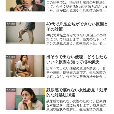
この記事では、痰が絡む喘息の対処法と
して、今すぐ試せる5つの方法を紹介しま
した。痰が絡む原因や生活習慣の改善、
医師のアドバイス、病院受診の目安、長
期的な予防策について詳しく解説してい
ます。これらの対策を実践することで、
40代で片足立ちができない原因と
体と健康
痰が絡む症状を緩和し、快適な生活を取
その対策
り戻す手助けとなるでしょう。
40代で片足立ちができない原因とその対
策について解説します。筋力の低下、バ
ランス感覚の衰え、柔軟性の不足、姿勢
の問題などが原因です。適切なエクササ
イズやストレッチ、健康習慣を取り入れ
て、片足立ちを克服しましょう。
出そうで出ない便秘、どうしたら
体と健康
いい？原因を知って根本解決
出そうで出ない便秘の原因を解説し、食
事や運動、便秘薬の選び方、生活習慣の
見直しなど、根本的な解決方法を紹介し
ます。便秘解消のための具体的なアドバ
イスを提供します。
残尿感で寝れない女性必見！効果
体と健康
的な対処法10選
残尿感で寝れない女性のために、効果的
な対処法を10選ご紹介します。残尿感の
原因や症状を理解し、生活習慣の見直し
や膀胱訓練法、骨盤底筋のトレーニン