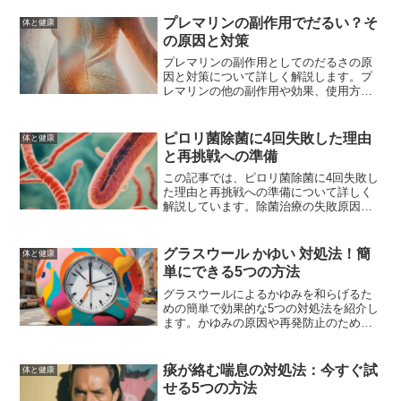
対処法を紹介します。また、排尿障害を
予防するためのヒントやよくある質問に
プレマリンの副作用でだるい？そ
体と健康
も答えます。
の原因と対策
プレマリンの副作用としてのだるさの原
因と対策について詳しく解説します。プ
レマリンの他の副作用や効果、使用方法
についても触れ、だるさを軽減するため
の生活習慣や医師に相談すべきタイミン
グについても説明します。
ピロリ菌除菌に4回失敗した理由
体と健康
と再挑戦への準備
この記事では、ピロリ菌除菌に4回失敗し
た理由と再挑戦への準備について詳しく
解説しています。除菌治療の失敗原因
や、新しい治療法、生活習慣の改善方法
について紹介し、次の除菌治療に成功す
るための具体的なアドバイスを提供しま
グラスウール かゆい 対処法！簡
体と健康
す。
単にできる5つの方法
グラスウールによるかゆみを和らげるた
めの簡単で効果的な5つの対処法を紹介し
ます。かゆみの原因や再発防止のための
予防策、家庭でできる対策、専門家のア
ドバイス、医師の診察が必要な場合につ
いて詳しく解説します。
痰が絡む喘息の対処法：今すぐ試
体と健康
せる5つの方法