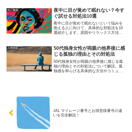
グ、漢方薬の使用など、具体的な方法を
専門家のアドバイスを基にまとめまし
夜中に目が覚めて眠れない？今す
体と健康
た。
ぐ試せる対処法10選
夜中に目が覚めて眠れないという悩みを
抱える人に向けて、具体的な対処法を10
選紹介します。原因やリラックス方法、
睡眠環境の整え方、規則正しい生活リズ
ムの重要性、ストレス管理の方法など、
睡眠の質を向上させるための情報を提供
50代独身女性が両親の他界後に感
人間関係
します。
じる孤独の理由とその対処法
50代独身女性が両親の他界後に感じる孤
独の理由とその対処法について解説。孤
独感を和らげる具体的な方法やコミュニ
ティの活用、経済的な不安解消のアドバ
イス、健康維持のための生活習慣、自己
肯定感を高めるアプローチ、成功事例を
紹介。
JAL マイレージ番号とお得意様番号の違
いを完全解説！