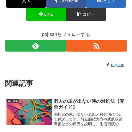
X
Facebook
はてブ
LINE
コピー
pojisanをフォローする
pojisan
関連記事
老人の尿が出ない時の対処法【完
体と健康
全ガイド】
高齢者の尿が出ない原因と対処法につい
て解説します。前立腺肥大症や膀胱収縮
障害などの原因を説明し、生活習慣の改
善や薬物療法、手術療法などの具体的な