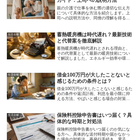
ガイド：上司への説明方法
親の介護で仕事を休む際の適切な伝え方
について具体的な方法を紹介します。上
司への説明方法や、同僚の理解を得るた
めのコツ、介護休暇の取得方法、介護と
仕事の両立方法、介護サービスや支援制
度の活用法について詳しく解説します。
蓄熱暖房機は時代遅れ？最新技術
生活全般
と代替案を徹底解説
蓄熱暖房機が時代遅れとされる理由と、
その代替案として最新の暖房技術につい
て解説しました。エネルギー効率や環境
負荷を考慮した暖房方法の選び方や、最
新の技術のメリットについて知って、持
続可能で快適な暖房生活を実現しましょ
借金100万円が大したことないと
生活全般
う。
感じるための条件とは？
借金100万円が大したことないと感じるた
めの条件や返済計画、利息を最小限に抑
える方法、やばいと感じる場合の対策、
無理なく返済するための具体的なアドバ
イスを提供します。
保険料控除申告書はいつ届く？具
生活全般
体的な時期と対処法
保険料控除申告書がいつ届くのか気にな
る方へ、具体的な送付時期や届かなかっ
た場合の対処法、再発行手続き、電子化