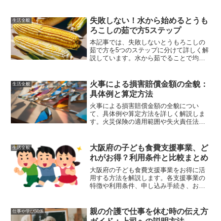
節約するための使用方法や、暖房効率と
快適性の違いを解説し、あなたの生活に
合った暖房器具選びのお手伝いをしま
失敗しない！水から始めるとうも
生活全般
す。
ろこしの茹で方5ステップ
本記事では、失敗しないとうもろこしの
茹で方を5つのステップに分けて詳しく解
説しています。水から茹でることで均等
に火が通り、甘みを引き立てる方法を紹
介しています。さらに、茹でたとうもろ
こしのアレンジレシピやよくある質問に
火事による損害賠償金額の全貌：
生活全般
も回答しています。
具体例と算定方法
火事による損害賠償金額の全貌につい
て、具体例や算定方法を詳しく解説しま
す。火災保険の適用範囲や失火責任法の
影響も含め、火災による損害を最小限に
抑えるための対策や専門家に相談する際
のポイントも紹介します。
大阪府の子ども食費支援事業、ど
生活全般
れがお得？利用条件と比較まとめ
大阪府の子ども食費支援事業をお得に活
用する方法を解説します。各支援事業の
特徴や利用条件、申し込み手続き、お得
な選択肢の比較と実際の体験談を交えて
説明。家計の負担を軽減するための完全
ガイドです。
親の介護で仕事を休む時の伝え方
仕事や学び関係