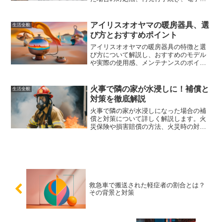
の進展について詳しく解説します。これ
を読めば、年末調整や確定申告の準備が
一層スムーズに進むことでしょう。
アイリスオオヤマの暖房器具、選
生活全般
び方とおすすめポイント
アイリスオオヤマの暖房器具の特徴と選
び方について解説し、おすすめのモデル
や実際の使用感、メンテナンスのポイン
トについても紹介しました。快適な冬の
生活をサポートするための情報を提供し
ます。
火事で隣の家が水浸しに！補償と
生活全般
対策を徹底解説
火事で隣の家が水浸しになった場合の補
償と対策について詳しく解説します。火
災保険や損害賠償の方法、火災時の対策
と予防策を紹介し、家族や財産を守るた
めの情報を提供します。
救急車で搬送された軽症者の割合とは？
その背景と対策