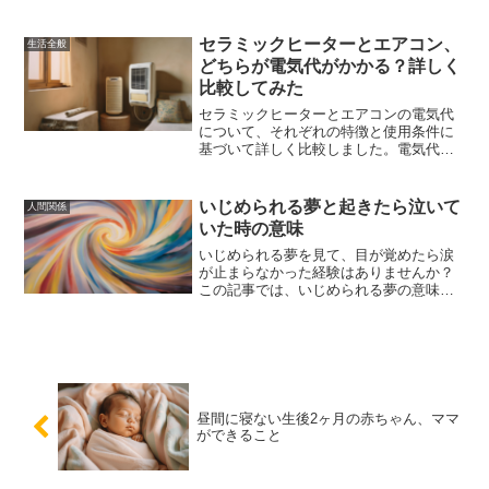
家族の反応への対処法、育児サービスの
利用、公的支援と助成金の活用法、そし
て実際の体験談から学ぶ成功事例を紹介
セラミックヒーターとエアコン、
生活全般
します。
どちらが電気代がかかる？詳しく
比較してみた
セラミックヒーターとエアコンの電気代
について、それぞれの特徴と使用条件に
基づいて詳しく比較しました。電気代を
節約するための使用方法や、暖房効率と
快適性の違いを解説し、あなたの生活に
合った暖房器具選びのお手伝いをしま
いじめられる夢と起きたら泣いて
人間関係
す。
いた時の意味
いじめられる夢を見て、目が覚めたら涙
が止まらなかった経験はありませんか？
この記事では、いじめられる夢の意味や
原因、夢占いの解釈、そして起きたら泣
いていた時の心理的背景について詳しく
解説します。心の安定を取り戻すための
方法も紹介しますので、ぜひ参考にして
ください。
昼間に寝ない生後2ヶ月の赤ちゃん、ママ
ができること