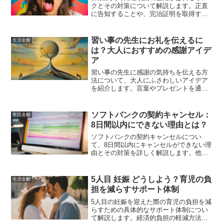
クとその対策について解説します。正直
に告知することや、完治証明を取得する
こと、引受基準緩和型保険や無選択型保
険を検討することで、安心して保険に加
入する方法を紹介します。
習い事の先生にお礼を伝えるに
生活全般
は？大人におすすめの感謝アイデ
ア
習い事の先生に感謝の気持ちを伝える方
法について、大人にふさわしいアイデア
を紹介します。言葉やプレゼントを通じ
て感謝の気持ちを表し、先生との関係を
深めましょう。具体的なメッセージ例や
ギフトアイデアも満載です。
ソフトバンクの契約キャンセル：
生活全般
8日間以内にできない理由とは？
ソフトバンクの契約キャンセルについ
て、8日間以内にキャンセルができない理
由とその対策を詳しく解説します。他の
通信会社とのキャンセルポリシー比較や
法的アドバイスも紹介します。
5人目 妊娠 どうしよう？育児の負
生活全般
担を減らすサポート体制
5人目の妊娠を迎えた際の育児の負担を減
らすための具体的なサポート体制につい
て解説します。経済的負担の軽減方法、