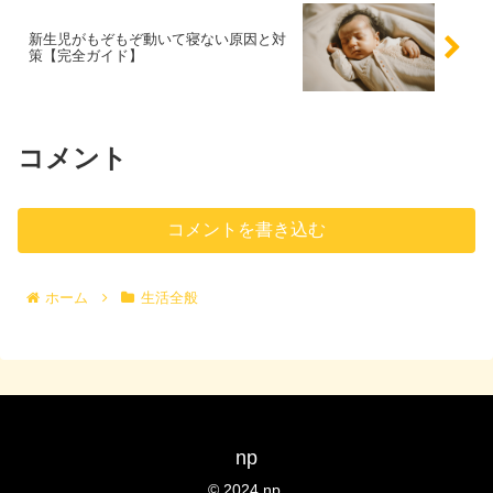
新生児がもぞもぞ動いて寝ない原因と対
策【完全ガイド】
コメント
コメントを書き込む
ホーム
生活全般
np
© 2024 np.