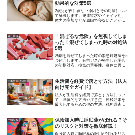
効果的な対策5選
2歳児が夜に寝ない原因とその対策につい
て解説します。発達欲求やイヤイヤ期、
体力の増加などが原因で寝ないことが多
い
「混ぜるな危険」を無視してしま
体と健康
った！混ぜてしまった時の対処法
5選
洗剤を混ぜてしまった時の緊急対処法を5
つ紹介します。有害ガスが発生した場合
の初期対応、換気の重要性、身体に異常
を感じた場合の対処法、事故を未然に防
ぐための予防策について詳しく解説しま
す。
生活費を経費で落とす方法【法人
仕事や学び関係
向け完全ガイド】
法人が生活費を経費で落とす方法につい
て、具体的な方法や注意点、節税効果を
最大化するための他の方法、税務調査で
問題が発生しないための対策を詳しく解
説します。
保険加入時に睡眠薬がばれる？そ
生活全般
のリスクと対策を徹底解説！
保険加入時に睡眠薬の服用がばれるリス